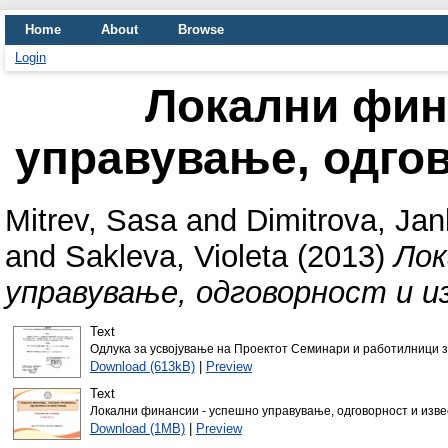
Home
About
Browse
Login
Локални фин
управување, одго
Mitrev, Sasa
and
Dimitrova, Ja
and
Sakleva, Violeta
(2013)
Лок
управување, одговорност и и
Text
Одлука за усвојување на Проектот Семинари и работилници з
Download (613kB)
|
Preview
Text
Локални финансии - успешно управување, одговорност и изве
Download (1MB)
|
Preview