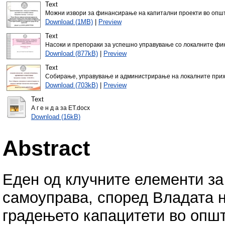
Text
Можни извори за финансирање на капитални проекти во општ
Download (1MB)
|
Preview
Text
Насоки и препораки за успешно управување со локалните фин
Download (877kB)
|
Preview
Text
Собирање, управување и администрирање на локалните прихо
Download (703kB)
|
Preview
Text
А г е н д а за ЕТ.docx
Download (16kB)
Abstract
Еден од клучните елементи з
самоуправа, според Владата н
градењето капацитети во општ