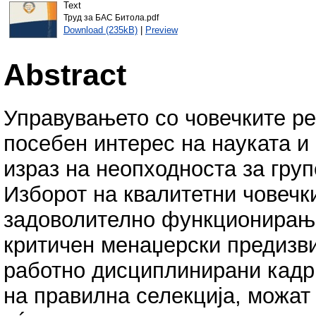
Text
Труд за БАС Битола.pdf
Download (235kB)
|
Preview
Abstract
Управувањето со човечките ре
посебен интерес на науката и 
израз на неопходноста за груп
Изборот на квалитетни човечки
задоволително функционирање 
критичен менаџерски предизви
работно дисциплинирани кадри
на правилна селекција, можат