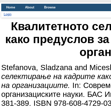
Home
About
Browse
Login
Квалитетното се
како предуслов з
орга
Stefanova, Sladzana
and
Micesk
селектирање на кадрите как
на организациите.
In: Соврем
организациските науки. БАС И
381-389. ISBN 978-608-4729-03