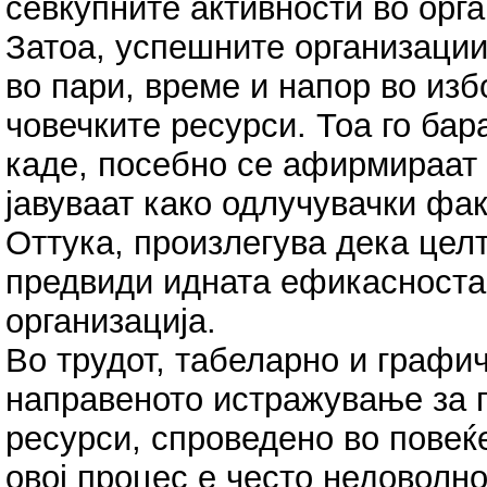
сéвкупните активности во орга
Затоа, успешните организации
во пари, време и напор во из
човечките ресурси. Тоа го бар
каде, посебно се афирмираат 
јавуваат како одлучувачки фак
Оттука, произлегува дека целт
предвиди идната ефикасноста
организација.
Во трудот, табеларно и графич
направеното истражување за п
ресурси, спроведено во повеќе
овој процес е често недоволн