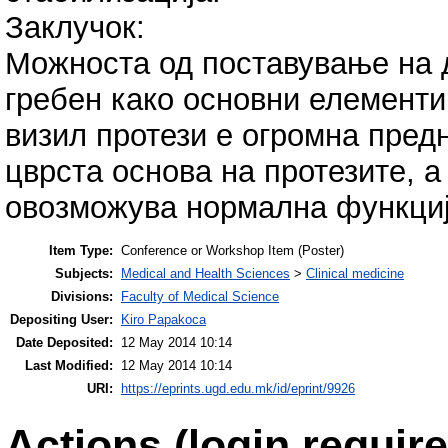
Заклучок:
Можноста од поставување на 
гребен како основни елементи 
визил протези е огромна предн
цврста основа на протезите, а
овозможува нормална функциј
Item Type:
Conference or Workshop Item (Poster)
Subjects:
Medical and Health Sciences
>
Clinical medicine
Divisions:
Faculty of Medical Science
Depositing User:
Kiro Papakoca
Date Deposited:
12 May 2014 10:14
Last Modified:
12 May 2014 10:14
URI:
https://eprints.ugd.edu.mk/id/eprint/9926
Actions (login require