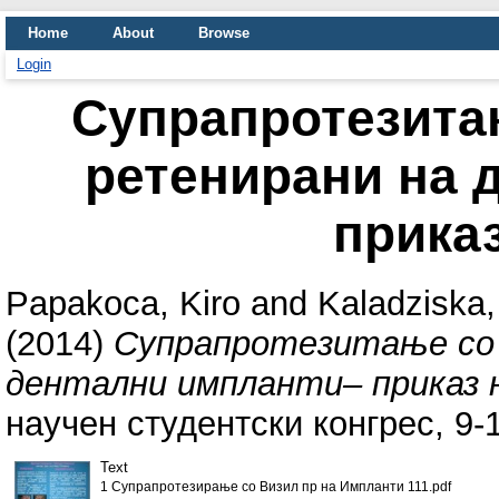
Home
About
Browse
Login
Супрапротезита
ретенирани на 
приказ
Papakoca, Kiro
and
Kaladziska
(2014)
Супрапротезитање со 
дентални импланти– приказ н
научен студентски конгрес, 9-
Text
1 Супрапротезирање со Визил пр на Импланти 111.pdf