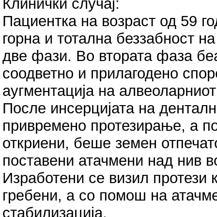
Клинички случај:
Пациенткa на возраст од 59 г
горна и тотална беззабност н
две фази. Во втората фаза б
соодветно и прилагодено спор
аугментација на алвеоларниот
После инсерцијата на денталн
привремено протезирање, а п
откриени, беше земен отпечат
поставени атачмени над нив 
Изработени се визил протези 
гребени, а со помош на атачм
стабилизација.