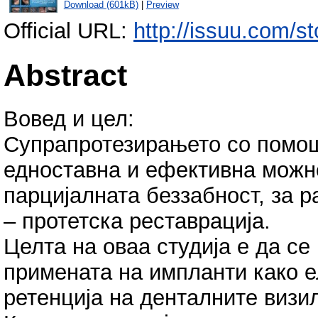
Download (601kB)
|
Preview
Official URL:
http://issuu.com/s
Abstract
Вовед и цел:
Супрапротезирањето со помош
едноставна и ефективна можн
парцијалната беззабност, за р
– протетска реставрација.
Целта на оваа студија е да се
примената на импланти како е
ретенција на денталните визил