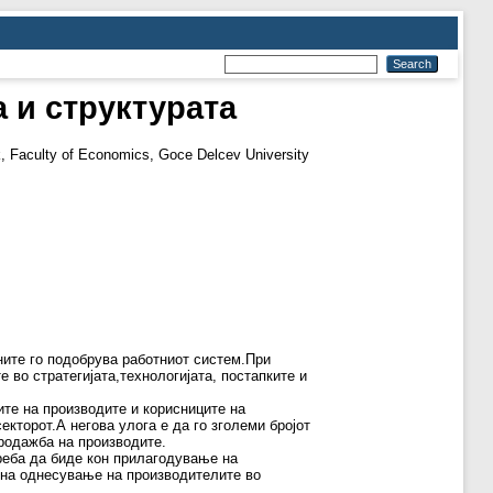
 и структурата
 Faculty of Economics, Goce Delcev University
ните го подобрува работниот систем.При
 во стратегијата,технологијата, постапките и
те на производите и корисниците на
екторот.А негова улога е да го зголеми бројот
родажба на производите.
реба да биде кон прилагодување на
а на однесување на производителите во