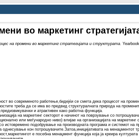
мени во маркетинг стратегијата
оцес на промени во маркетинг стратегијата и структурата.
Yearbook,
ност во современото работење,бидејќи се смета дека процесот на проме
ностите треба да се има во предвид структуралната природа на промените
,предизвикувачки и атрактивен како работна функција.
низација на маркетинг секторот е начинот на поврзување со потрошувачи
ционално или меѓународно ниво) влијае на организацијата на маркетинг с
со истовремено подобрување на производната програма и системот на п
на однесување кон потрошувачите.Затоа,иницијативата на менаџментот т
ост,маркетингот е посебна менаџмент функција која ја креира културат
трошувачите.