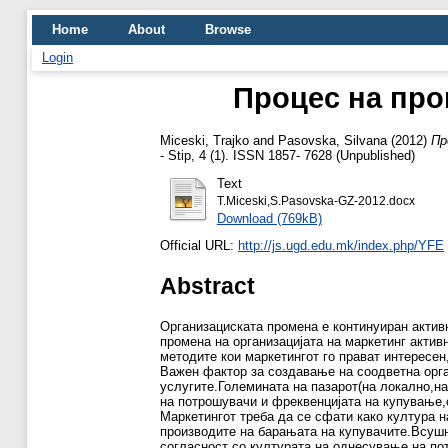
Home
About
Browse
Login
Процес на про
Miceski, Trajko
and
Pasovska, Silvana
(2012)
Пр
- Stip, 4 (1). ISSN 1857- 7628 (Unpublished)
Text
T.Miceski,S.Pasovska-GZ-2012.docx
Download (769kB)
Official URL:
http://js.ugd.edu.mk/index.php/YFE
Abstract
Организациската промена е континуиран актив
промена на организацијата на маркетинг актив
методите кои маркетингот го прават интересен
Важен фактор за создавање на соодветна орга
услугите.Големината на пазарот(на локално,на
на потрошувачи и фреквенцијата на купување,
Маркетингот треба да се сфати како култура 
производите на барањата на купувачите.Всушн
согласност со културата на однесување на по