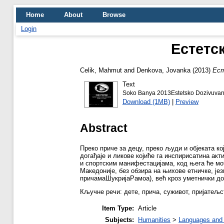
Home
About
Browse
Login
Естетс
Celik, Mahmut
and
Denkova, Jovanka
(2013)
Ест
Text
Soko Banya 2013Estetsko Dozivuvanj
Download (1MB)
|
Preview
Abstract
Преко приче за децу, преко људи и објеката к
догађаје и ликове којиће га инспирисатина ак
и спортским манифестацијама, код њега ће мо
Македоније, без обзира на њихове етничке, је
причамаШукријаРамоа), већ кроз уметнички до
Кључне речи: дете, прича, суживот, пријатељс
Item Type:
Article
Subjects:
Humanities
>
Languages and l