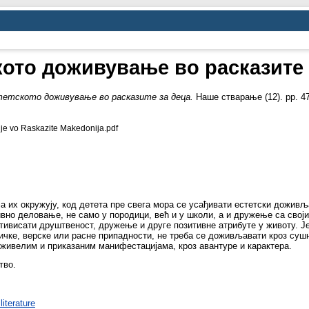
кото доживување во расказите 
етското доживување во расказите за деца.
Наше стварање (12). pp. 47
e vo Raskazite Makedonija.pdf
оја их окружују, код детета пре свега мора се усађивати естетски дожив
тивно деловање, не само у породици, већ и у школи, а и дружење са св
тивисати друштвеност, дружење и друге позитивне атрибуте у животу. Ј
зичке, верске или расне припадности, не треба се доживљавати кроз су
живелим и приказаним манифестацијама, кроз авантуре и карактера.
тво.
iterature