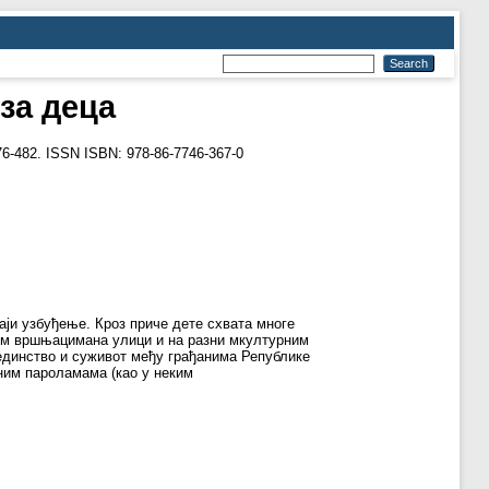
за деца
6-482. ISSN ISBN: 978-86-7746-367-0
љаји узбуђење. Кроз приче дете схвата многе
ојим вршњацимана улици и на разни мкултурним
единство и суживот међу грађанима Републике
шним пароламама (као у неким