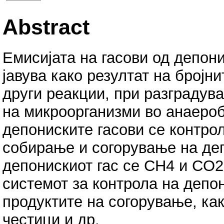
Abstract
Емисијата на гасови од депони
јавува како резултат на бројн
други реакции, при разградува
на микроорганизми во анаероб
депониските гасови се контро
собирање и согорување на деп
депонискиот гас се CH4 и CO2,
системот за контрола на депон
продуктите на согорување, ка
честици и др.