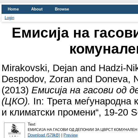
Home
About
Browse
Login
Емисија на гасов
комунале
Mirakovski, Dejan
and
Hadzi-Nik
Despodov, Zoran
and
Doneva, N
(2013)
Емисија на гасови од 
(ЦКО).
In: Трета меѓународна 
и климатски промени“, 19-20 S
Text
ЕМИСИЈА НА ГАСОВИ ОД ДЕПОНИИ ЗА ЦВРСТ КОМУНАЛЕН 
Download (579kB)
|
Preview