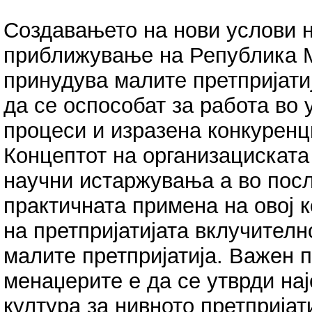
Создавањето на нови услови н
приближување на Република М
принудува малите претпријати
да се оспособат за работа во
процеси и изразена конкуренц
Концептот на организациската
научни истаржувања а во посл
практичната примена на овој 
на претпријатијата вклучителн
малите претпријатија. Важен 
менаџерите е да се утврди на
култура за нивното претпријат