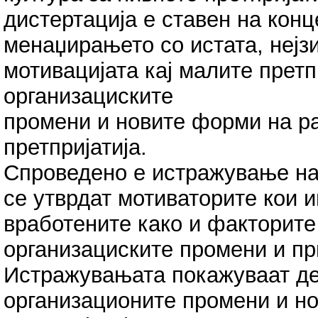
дистертација е ставен на конц
менаџирањето со истата, нејз
мотивацијата кај малите претп
организациските
промени и новите форми на ра
претпријатија.
Спроведено е истражување на 
се утврдат мотиваторите кои и
вработените како и факторите
организациските промени и пр
Истражувањата покажуваат де
организационите промени и но