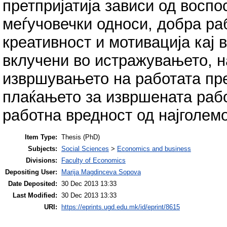
претпријатија зависи од восп
меѓучовечки односи, добра ра
креативност и мотивација кај 
вклучени во истражувањето, н
извршувањето на работата пр
плаќањето за извршената рабо
работна вредност од најголем
Item Type:
Thesis (PhD)
Subjects:
Social Sciences
>
Economics and business
Divisions:
Faculty of Economics
Depositing User:
Marija Magdinceva Sopova
Date Deposited:
30 Dec 2013 13:33
Last Modified:
30 Dec 2013 13:33
URI:
https://eprints.ugd.edu.mk/id/eprint/8615