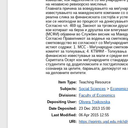
на независно ревизорско мислење.
Главната причина за воведувањето на меѓунар
известувањето на македонските компании со о
реална слика за финансиската состојба и усп
кои се неопходни во процесот на донесувањето
Согласно чл. 469 од Законот за трговски друш
кои котираат на берза и друштва кои влегува
(МСФИ) објавени во Службен весник на Македо
Согласно Правилникот за водење на сметководс
сметководство во согласност со Меѓународни
истиот содржи: 1. МСС - Меѓународни сметков
комитет за толкувања; 4. КТМФИ - Толкувања
финансиско известување за мали и средни ент
Скриптата Осврт кон меѓународните стандард
студентите од додипломските и постдипломски
сознанија за целите, барањата, делокругот н
на деловните ентитети.
Item Type:
Teaching Resource
Subjects:
Social Sciences
>
Economics
Divisions:
Faculty of Economics
Depositing User:
Olivera Trajkovska
Date Deposited:
23 Dec 2013 15:00
Last Modified:
06 Apr 2015 12:55
URI:
https://eprints.ugd.edu.mk/id/