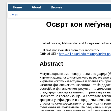
Home
About
Browse
Login
Осврт кон меѓуна
Kostadinovski, Aleksandar
and
Gorgieva-Trajkovs
Full text not available from this repository.
Official URL:
http://e-lib.ugd.edu.mk/ugd/index.p
Abstract
Меѓународните сметководствени стандарди (М
хармонизација на финансиското известување 
и финансиското известување и прават компроми
изготват финансиските извештаи што ќе дадат
состојба и финансискиот резултат на деловни
стандарди, според квалитетот, претставува на
Процесот на глобализација на светските текови
креираат унифицирани и споредливи финансис
страна на сметководствените практики на голе
готовината на компаниите. На овој начин меѓ
извештаи, кои надополнети со меѓународните