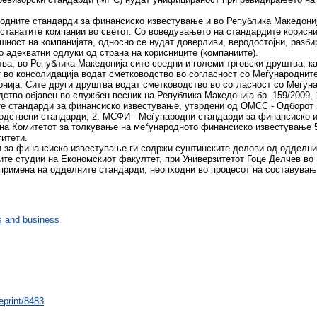
одните стандарди за финансиско известување и во Република Македониј
станатите компании во светот. Со воведувањето на стандардите корисн
ешност на компанијата, односно се нудат доверливи, веродостојни, раз
 адекватни одлуки од страна на корисниците (компаниите).
тва, во Република Македонија сите средни и големи трговски друштва, к
ат во консолидација водат сметководство во согласност со Меѓународни
нија. Сите други друштва водат сметководство во согласност со Меѓуна
тво објавен во службен весник на Република Македонија бр. 159/2009, 
те стандарди за финансиско известување, утврдени од ОМСС - Одборот 
одствени стандарди; 2. МСФИ - Меѓународни стандарди за финансиско и
 на Комитетот за толкување на меѓународното финансиско известување
итети.
и за финансиско известување ги содржи суштинските делови од одделн
те студии на Економскиот факултет, при Универзитетот Гоце Делчев во
а примена на одделните стандарди, неопходни во процесот на составува
 and business
eprint/8483