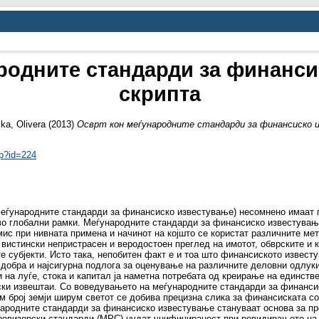
родните стандарди за финанси
скрипта
ka, Olivera
(2013)
Осврт кон меѓународните стандарди за финансиско 
hp?id=224
еѓународните стандарди за финансиско известување) несомнено имаат п
во глобални рамки. Меѓународните стандарди за финансиско известувањ
с при нивната примена и начинот на којшто се користат различните мето
 вистински непристрасен и веродостоен преглед на имотот, обврските и 
те субјекти. Исто така, непобитен факт е и тоа што финансиското извес
јдобра и најсигурна подлога за оценување на различните деловни одлуки
 на луѓе, стока и капитал ја наметна потребата од креирање на единстве
ки извештаи. Со воведувањето на меѓународните стандарди за финанси
м број земји ширум светот се добива прецизна слика за финансиската со
ународните стандарди за финансиско известување стануваат основа за п
 ревизорски стандарди (МРС) нудат унифицираност при ревидирањето на