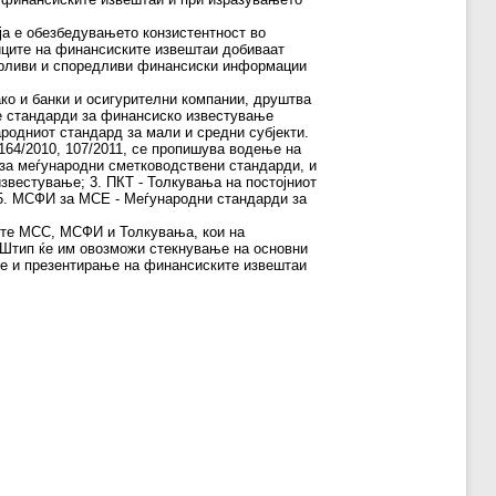
а е обезбедувањето конзистентност во
иците на финансиските извештаи добиваат
бирливи и споредливи финансиски информации
ако и банки и осигурителни компании, друштва
те стандарди за финансиско известување
родниот стандард за мали и средни субјекти.
164/2010, 107/2011, се пропишува водење на
за меѓународни сметководствени стандарди, и
звестување; 3. ПКТ - Толкувања на постојниот
 5. МСФИ за МСЕ - Меѓународни стандарди за
ите МСС, МСФИ и Толкувања, кои на
 Штип ќе им овозможи стекнување на основни
ње и презентирање на финансиските извештаи