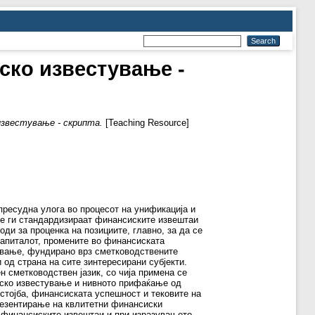
ско известување -
известување - скрипта.
[Teaching Resource]
ресудна улога во процесот на унификација и
е ги стандардизираат финансиските извештаи
ди за проценка на позициите, главно, за да се
капиталот, промените во финансиската
тување, фундирано врз сметководствените
 од страна на сите зинтересирани субјекти.
н сметководствен јазик, со чија примена се
ско известување и нивното прифаќање од
стојба, финансиската успешност и тековите на
резентирање на квлитетни финансиски
 финансиските извештаи и при изразувањето