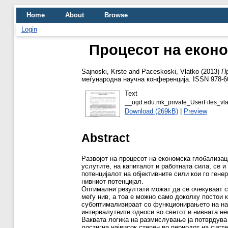
Home
About
Browse
Login
Процесот на еконо
Sajnoski, Krste
and
Paceskoski, Vlatko
(2013)
П
меѓународна научна конференција. ISSN 978-6
Text
__ugd.edu.mk_private_UserFiles
Download (269kB)
|
Preview
Abstract
Развојот на процесот на економска глобализац
услутите, на капиталот и работната сила, се и
потенцијалот на објективните сили кои го гене
нивниот потенцијал.
Оптимални резултати можат да се очекуваат с
меѓу нив, а тоа е можно само доколку постои 
субоптимализираат со функционирањето на нац
интервалутните односи во светот и нивната не
Ваквата логика на размислување ја потврдува 
достигна највисок степен во периодот на систе