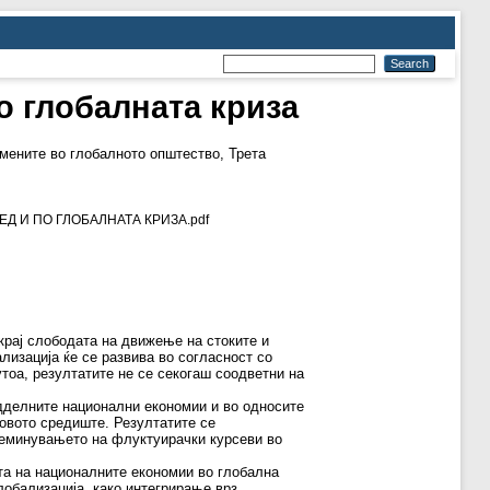
о глобалната криза
ените во глобалното општество, Трета
РЕД И ПО ГЛОБАЛНАТА КРИЗА.pdf
окрај слободата на движење на стоките и
лизација ќе се развива во согласност со
утоа, резултатите не се секогаш соодветни на
дделните национални економии и во односите
говото средиште. Резултатите се
реминувањето на флуктуирачки курсеви во
ста на националните економии во глобална
лобализација, како интегрирање врз