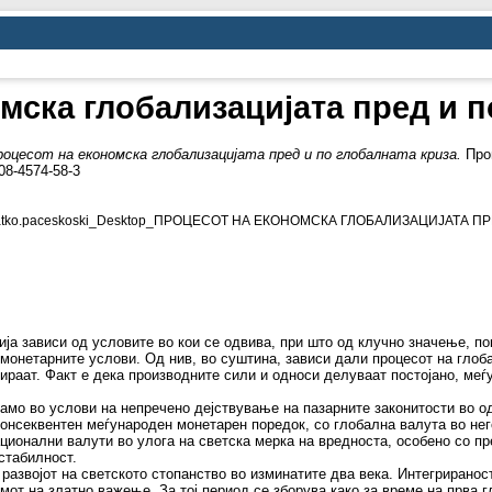
мска глобализацијата пред и п
роцесот на економска глобализацијата пред и по глобалната криза.
Пром
08-4574-58-3
_vlatko.paceskoski_Desktop_ПРОЦЕСОТ НА ЕКОНОМСКА ГЛОБАЛИЗАЦИЈАТА П
ија зависи од условите во кои се одвива, при што од клучно значење, п
 монетарните услови. Од нив, во суштина, зависи дали процесот на глоба
рираат. Факт е дека производните сили и односи делуваат постојано, меѓ
амо во услови на непречено дејствување на пазарните законитости во о
консеквентен меѓународен монетарен поредок, со глобална валута во не
ионални валути во улога на светска мерка на вредноста, особено со п
стабилност.
развојот на светското стопанство во изминатите два века. Интегрирано
мот на златно важење. За тој период се зборува како за време на прва г