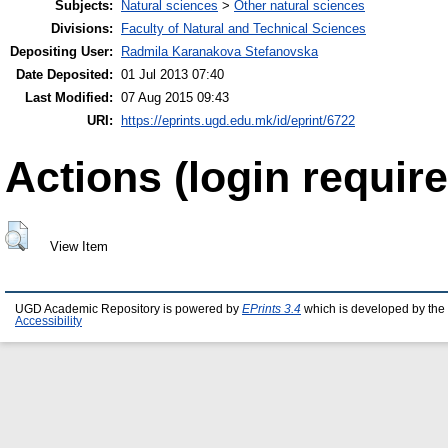
Subjects:
Natural sciences
>
Other natural sciences
Divisions:
Faculty of Natural and Technical Sciences
Depositing User:
Radmila Karanakova Stefanovska
Date Deposited:
01 Jul 2013 07:40
Last Modified:
07 Aug 2015 09:43
URI:
https://eprints.ugd.edu.mk/id/eprint/6722
Actions (login require
View Item
UGD Academic Repository is powered by
EPrints 3.4
which is developed by the
Accessibility