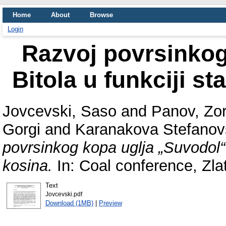
Home
About
Browse
Login
Razvoj povrsinkog
Bitola u funkciji st
Jovcevski, Saso
and
Panov, Zo
Gorgi
and
Karanakova Stefanov
povrsinkog kopa uglja „Suvodol“ B
kosina.
In: Coal conference, Zlat
Text
Jovcevski.pdf
Download (1MB)
|
Preview