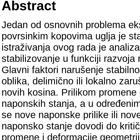
Abstract
Jedan od osnovnih problema ekspl
povrsinkim kopovima uglja je st
istraživanja ovog rada je analiza
stabilizovanje u funkciji razvoja 
Glavni faktori narušenje stabiln
oblika, delimično ili lokalno zar
novih kosina. Prilikom promene 
naponskih stanja, a u određeni
se nove naponske prilike ili no
naponsko stanje dovodi do kritič
promene i deformacije geometrijsk