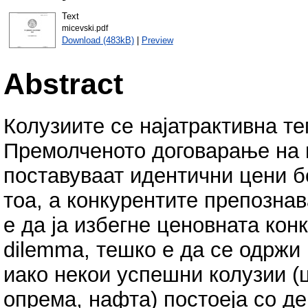
Text
micevski.pdf
Download (483kB)
|
Preview
Abstract
Колузиите се најатрактивна те
Премолченото договарање на 
поставуваат идентични цени бе
тоа, а конкурентите препознав
е да ја избегне ценовната конк
dilemma, тешко е да се одржи 
иако некои успешни колузии (ц
опрема, нафта) постоеја со д