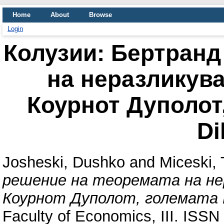
Home
About
Browse
Login
Колузии: Бертранд
на неразликув
Коурнот Дуполот,
D
Josheski, Dushko
and
Miceski, 
решение на теоремата на не
Коурнот Дуполот, големата Pr
Faculty of Economics, III. ISSN