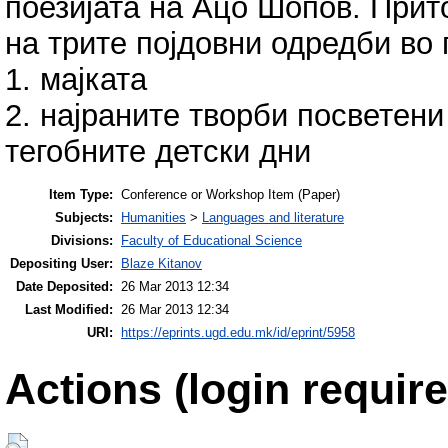
поезијата на Ацо Шопов. Прит
на трите појдовни одредби во 
1. мајката
2. најраните творби посветени
тегобните детски дни
Item Type:
Conference or Workshop Item (Paper)
Subjects:
Humanities
>
Languages and literature
Divisions:
Faculty of Educational Science
Depositing User:
Blaze Kitanov
Date Deposited:
26 Mar 2013 12:34
Last Modified:
26 Mar 2013 12:34
URI:
https://eprints.ugd.edu.mk/id/eprint/5958
Actions (login require