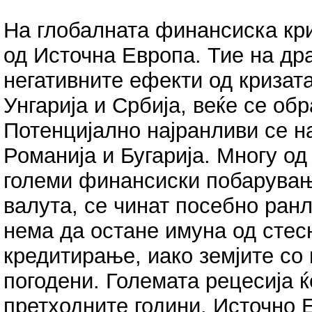
На глобалната финансиска кри
од Источна Европа. Тие на др
негативните ефекти од кризата
Унгарија и Србија, веќе се об
Потенцијално најранливи се н
Романија и Бугарија. Многу од
големи финансиски побарувањ
валута, се чинат посебно ранл
нема да остане имуна од стес
кредитирање, иако земјите со
погодени. Големата рецесија 
претходните години. Источно 