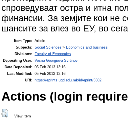
спроведуваат остра и итна по
финансии. За земјите кои не с
шансите за влез во ЕУ, во сег
Item Type:
Article
Subjects:
Social Sciences
>
Economics and business
Divisions:
Faculty of Economics
Depositing User:
Vesna Georgieva Svrtinov
Date Deposited:
05 Feb 2013 13:16
Last Modified:
05 Feb 2013 13:16
URI:
https://eprints.ugd.edu.mk/id/eprint/5502
Actions (login require
View Item