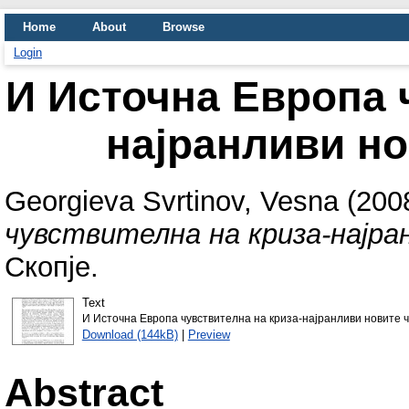
Home
About
Browse
Login
И Источна Европа 
најранливи но
Georgieva Svrtinov, Vesna
(200
чувствителна на криза-најра
Скопје.
Text
И Источна Европа чувствителна на криза-најранливи новите ч
Download (144kB)
|
Preview
Abstract