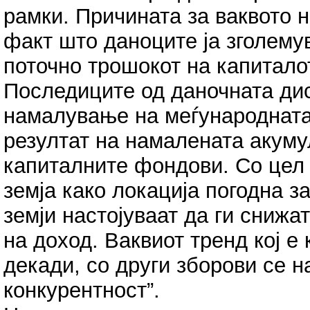
рамки. Причината за ваквото
факт што даноците ја зголему
поточно трошокот на капитало
Последиците од даночната дист
намалување на меѓународната
резултат на намалената акуму
капиталните фондови. Со цел 
земја како локација погодна з
земји настојуваат да ги снижа
на доход. Ваквиот тренд кој е
декади, со други зборови се 
конкурентност”.