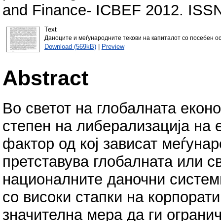
and Finance- ICBEF 2012. ISS
Text
Даноците и меѓународните текови на капиталот со посебен ос
Download (569kB)
|
Preview
Abstract
Во светот на глобалната еконо
степен на либерализација на 
фактор од кој зависат меѓунар
претставува глобалната или с
националните даночни системи
со високи стапки на корпорати
значителна мера да ги огранич