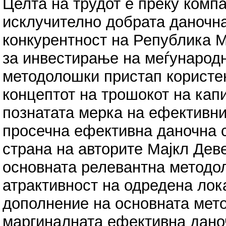
Целта на трудот е преку комп
исклучително добрата даночн
конкурентност на Република М
за инвестирање на меѓународ
методолошки пристап користен
концептот на трошокот на капи
познатата мерка на ефективни
просечна ефективна даночна ста
страна на авторите Мајкл Деве
основната релевантна методол
атрактивност на одредена лок
дополнение на основната мето
маргиналната ефективна даночн