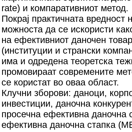
rate) и компаративниот метод.
Покрај практичната вредност на
можноста да се искористи как
на ефективниот даночен товар
(институции и странски компан
има и одредена теоретска тежи
промовираат современите мет
се користат во оваа област.
Клучни зборови: даноци, корп
инвестиции, даночна конкурент
просечна ефективна даночна 
ефективна даночна стапка (М