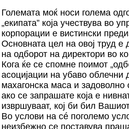
Големата моќ носи голема одг
„екипата” која учествува во у
корпорации е вистински преди
Основната цел на овој труд е 
на одборот на директори во к
Кога ќе се спомне поимот „од
асоцијации на убаво облечни д
махагонска маса и задоволно с
ако се запрашате која е нивна
извршуваат, кој би бил Вашио
Во услови на сé поголемо усл
неизбежно се поставува праша