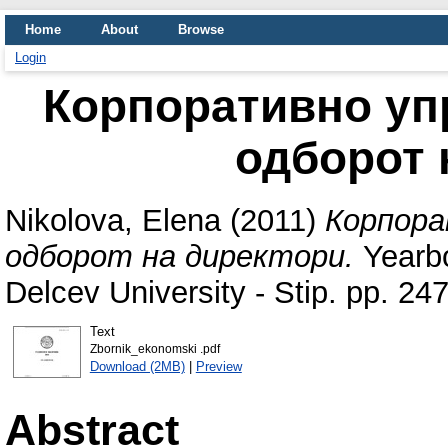
Home
About
Browse
Login
Корпоративно уп
одборот 
Nikolova, Elena
(2011)
Корпора
одборот на директори.
Yearbo
Delcev University - Stip. pp. 2
Text
Zbornik_ekonomski .pdf
Download (2MB)
|
Preview
Abstract