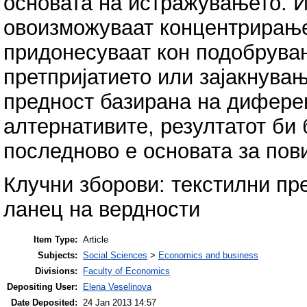
основата на истражувањето. И
овоизможуваат концентрирање 
придонесуваат кон подобрува
претпријатието или зајакнувањ
предност базирана на дифере
алтернативите, резултатот би
последново е основата за пов
Клучни зборови: текстилни пре
ланец на вердности
Item Type:
Article
Subjects:
Social Sciences
>
Economics and business
Divisions:
Faculty of Economics
Depositing User:
Elena Veselinova
Date Deposited:
24 Jan 2013 14:57