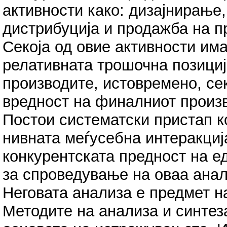
активности како: дизајнирање,
дистрибуција и продажба на п
Секоја од овие активности им
релативната трошочна позици
производите, истовремено, се
вредност на финалниот произ
Постои систематски пристап к
нивната меѓусебна интеракциј
конкурентската предност на е
за спроведување на оваа анал
Неговата анализа е предмет н
Методите на анализа и синтеза