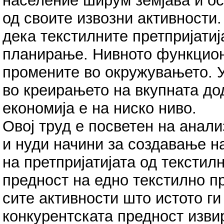
население ширум земјава и ос
од своите извозни активности
дека текстилните претпријатиј
планирање. Нивното функцион
промените во окружувањето. У
во креирањето на вкупната до
економија е на ниско ниво.
Овој труд е посветен на анал
и нуди начини за создавање н
на претпријатијата од текстил
предност на едно текстилно п
сите активности што истото ги
конкурентската предност изви