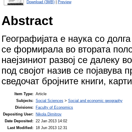
Download (3MB)
|
Preview
Abstract
Географијата е наука со долга
се формирала во втората поло
наејзиниот развој се далеку в
под својот назив се појавува п
сведочат бројните книги, карти
Item Type:
Article
Subjects:
Social Sciences
>
Social and economic geography
Divisions:
Faculty of Economics
Depositing User:
Nikola Dimitrov
Date Deposited:
22 Jan 2013 14:02
Last Modified:
18 Jun 2013 12:31