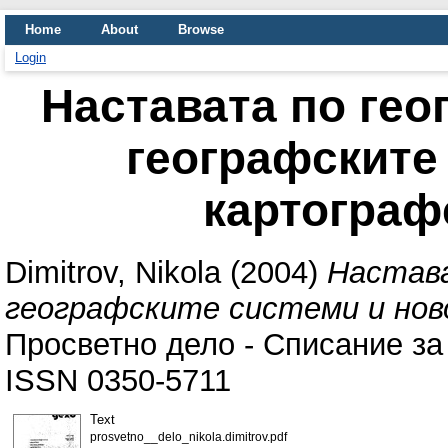
Home
About
Browse
Login
Наставата по гео
географските
картограф
Dimitrov, Nikola
(2004)
Настава
географските системи и но
Просветно дело - Списание за
ISSN 0350-5711
Text
prosvetno__delo_nikola.dimitrov.pdf