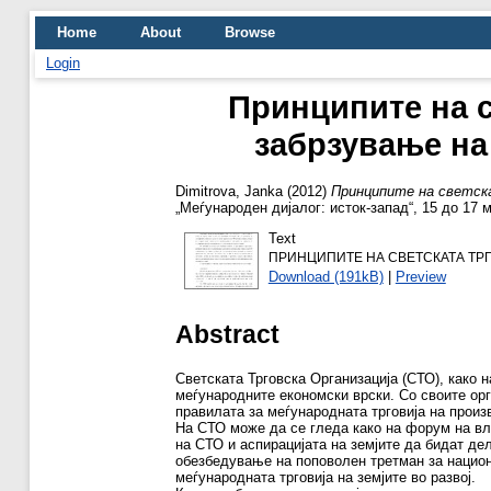
Home
About
Browse
Login
Принципите на с
забрзување на
Dimitrova, Janka
(2012)
Принципите на светска
„Меѓународен дијалог: исток-запад“, 15 до 17
Text
ПРИНЦИПИТЕ НА СВЕТСКАТА ТРГ
Download (191kB)
|
Preview
Abstract
Светската Трговска Организација (СТО), како 
меѓународните економски врски. Со своите ор
правилата за меѓународната трговија на произв
На СТО може да се гледа како на форум на вл
на СТО и аспирацијата на земјите да бидат де
обезбедување на поповолен третман за национа
меѓународната трговија на земјите во развој.