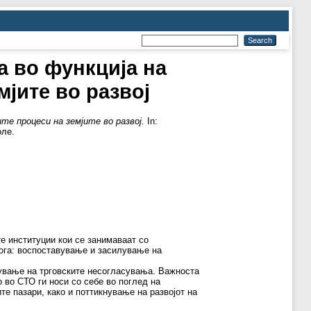
а во функција на
јите во развој
е процеси на земјите во развој.
In:
оле.
те институции кои се занимаваат со
лога: воспоставување и засилување на
шување на трговските несогласувања. Важноста
 во СТО ги носи со себе во поглед на
е пазари, како и поттикнување на развојот на