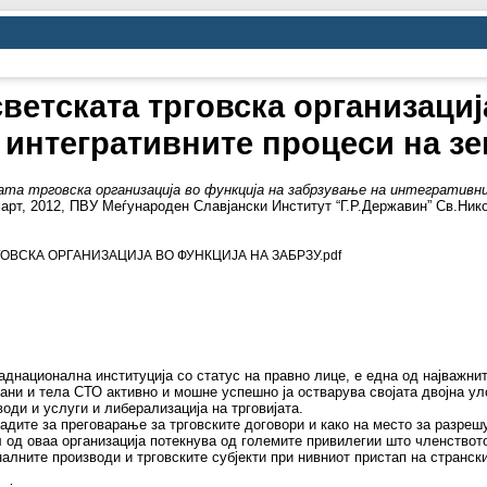
ветската трговска организациј
 интегративните процеси на зем
та трговска организација во функција на забрзување на интегративнит
 март, 2012, ПВУ Меѓународен Славјански Институт “Г.Р.Державин” Св.Ник
ОВСКА ОРГАНИЗАЦИЈА ВО ФУНКЦИЈА НА ЗАБРЗУ.pdf
наднационална институција со статус на правно лице, е една од најважни
гани и тела СТО активно и мошне успешно ја остварува својата двојна у
оди и услуги и либерализација на трговијата.
адите за преговарање за трговските договори и како на место за разре
л од оваа организација потекнува од големите привилегии што членството
лните производи и трговските субјекти при нивниот пристап на странскит