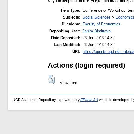
Клучни зборови: институција, правила, аспирац
Item Type:
Conference or Workshop Item
Subjects:
Social Sciences
>
Economics
Divisions:
Faculty of Economics
Depositing User:
Janka Dimitrova
Date Deposited:
23 Jan 2013 14:32
Last Modified:
23 Jan 2013 14:32
URI:
https://eprints.ugd.edu.mk/id/
Actions (login required)
View Item
UGD Academic Repository is powered by
EPrints 3.4
which is developed b