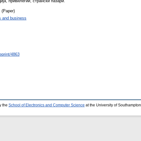
ија, привилегии, странски пазари.
 (Paper)
 and business
eprint/4863
y the
School of Electronics and Computer Science
at the University of Southampton