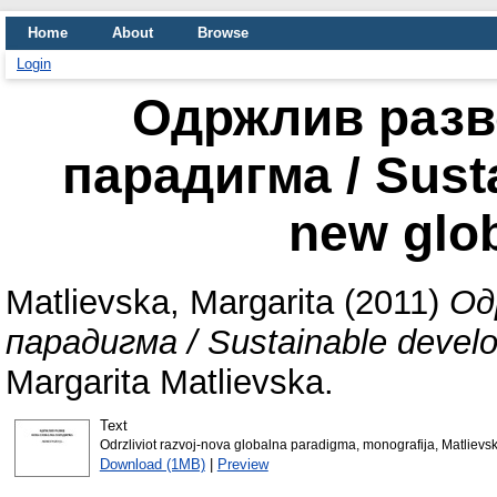
Home
About
Browse
Login
Одржлив разво
парадигма / Sust
new glo
Matlievska, Margarita
(2011)
Од
парадигма / Sustainable develo
Margarita Matlievska.
Text
Odrzliviot razvoj-nova globalna paradigma, monografija, Matlievs
Download (1MB)
|
Preview