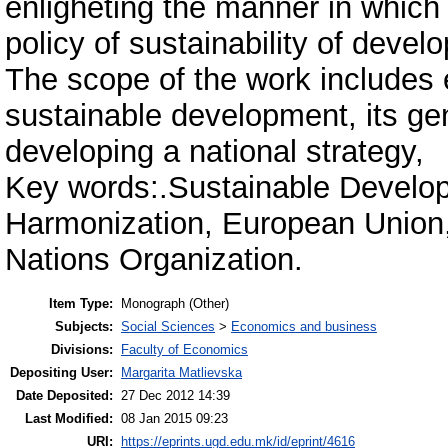
enligheting the manner in which
policy of sustainability of devel
The scope of the work includes 
sustainable development, its ge
developing a national strategy,
Key words:.Sustainable Develop
Harmonization, European Union,
Nations Organization.
Item Type:
Monograph (Other)
Subjects:
Social Sciences
>
Economics and business
Divisions:
Faculty of Economics
Depositing User:
Margarita Matlievska
Date Deposited:
27 Dec 2012 14:39
Last Modified:
08 Jan 2015 09:23
URI:
https://eprints.ugd.edu.mk/id/eprint/4616