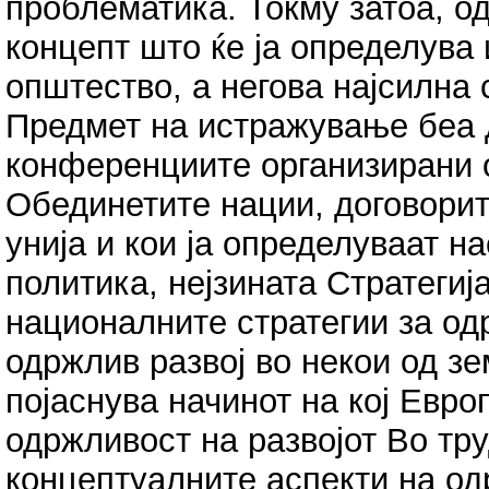
проблематика. Токму затоа, о
концепт што ќе ја определува
општество, а негова најсилна 
Предмет на истражување беа 
конференциите организирани о
Обединетите нации, договорит
унија и кои ја определуваат н
политика, нејзината Стратегија
националните стратегии за од
одржлив развој во некои од зе
појаснува начинот на кој Евро
одржливост на развојот Во тру
концептуалните аспекти на одр