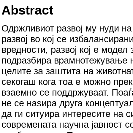
Abstract
Одржливиот развој му нуди на
развој во кој се избалансиран
вредности, развој кој е модел
подразбира врамнотежување н
целите за заштита на животна
секогаш кога тоа е можно пре
взаемно се поддржуваат. Поаѓа
не се наѕира друга концептуа
да ги ситуира интересите на 
современата научна јавност со