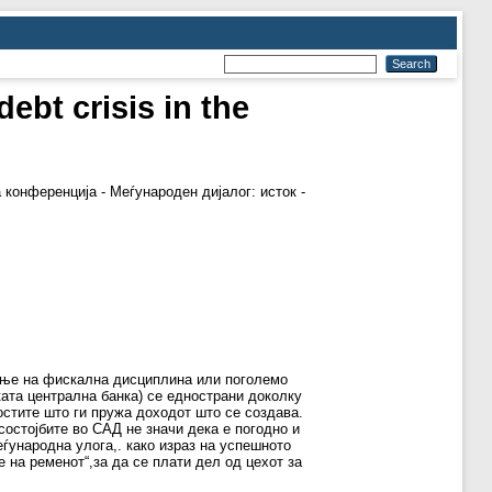
debt crisis in the
конференција - Меѓународен дијалог: исток -
ење на фискална дисциплина или поголемо
ката централна банка) се еднострани доколку
остите што ги пружа доходот што се создава.
состојбите во САД не значи дека е погодно и
еѓународна улога,. како израз на успешното
 на ременот“,за да се плати дел од цехот за