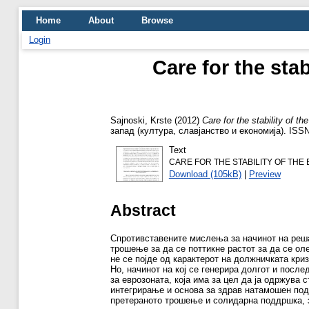
Home
About
Browse
Login
Care for the stab
Sajnoski, Krste
(2012)
Care for the stability of th
запад (култура, славјанство и економија). ISS
Text
CARE FOR THE STABILITY OF THE 
Download (105kB)
|
Preview
Abstract
Спротивставените мислења за начинот на реш
трошење за да се поттикне растот за да се ол
не се појде од карактерот на должничката кри
Но, начинот на кој се генерира долгот и после
за еврозоната, која има за цел да ја одржува 
интегрирање и основа за здрав натамошен поде
претераното трошење и солидарна поддршка, 