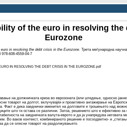
ility of the euro in resolving the 
Eurozone
e euro in resolving the debt crisis in the Eurozone.
Трета меѓународна научна 
N 978-608-4559-04-7
EURO IN RESOLVING THE DEBT CRISIS IN THE EUROZONE.pdf
авање на должничката криза во еврозоната (или штедење, односно јакн
есни товарот на долгот, вклучувајќи и проактивно ангажирање на Европс
за. Факт е дека заеднички именител на долговите е трошењето над можн
диците што ги остава се различни. Затоа, решението што е ефективно за 
стабилноста на заедничката валута-еврото и да ја унапредува неговата м
м. Во ваков контекст, комбинираното решение е посоодветно- и „стегање
за да се олесни товарот на раздолжувањето.