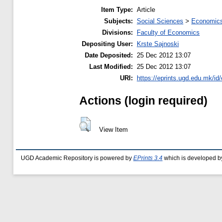
Item Type:
Article
Subjects:
Social Sciences
>
Economics
Divisions:
Faculty of Economics
Depositing User:
Krste Sajnoski
Date Deposited:
25 Dec 2012 13:07
Last Modified:
25 Dec 2012 13:07
URI:
https://eprints.ugd.edu.mk/id/
Actions (login required)
View Item
UGD Academic Repository is powered by
EPrints 3.4
which is developed b