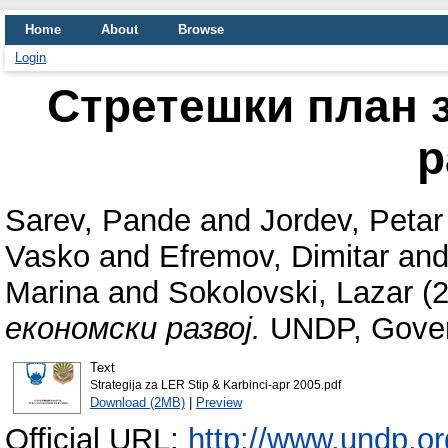
Home
About
Browse
Login
Стретешки план 
р
Sarev, Pande
and
Jordev, Petar
Vasko
and
Efremov, Dimitar
an
Marina
and
Sokolovski, Lazar
(
економски развој.
UNDP, Gover
Text
Strategija za LER Stip & Karbinci-apr 2005.pdf
Download (2MB)
|
Preview
Official URL:
http://www.undp.or