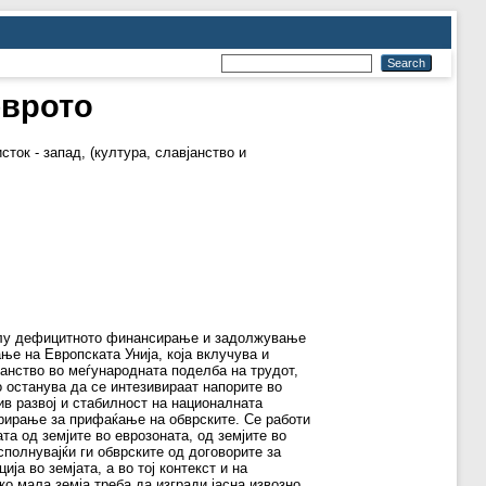
еврото
ток - запад, (култура, славјанство и
колу дефицитното финансирање и задолжување
ње на Европската Унија, која вклучува и
анство во меѓународната поделба на трудот,
о останува да се интезивираат напорите во
ив развој и стабилност на националната
арирање за прифаќање на обврските. Се работи
а од земјите во еврозоната, од земјите во
сполнувајќи ги обврските од договорите за
а во земјата, а во тој контекст и на
о мала земја треба да изгради јасна извозно