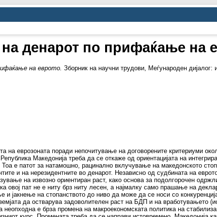
 на денарот по прифаќање на 
рифаќање на еврото.
Зборник на научни трудови, Меѓународен дијалог: ис
ута на еврозоната поради непочитување на договорените критериуми о
 Република Македонија треба да се откаже од ориентацијата на интегрира
 Тоа е патот за натамошно, рацинално вклучување на македонското стоп
нтите и на нерезидентните во денарот. Независно од судбината на еврот
зување на извозно ориентиран раст, како основа за подолгорочен одржл
ка овој пат не е ниту брз ниту лесен, а најмалку само прашање на декл
 и јакнење на стопанството до ниво да може да се носи со конкуренцијат
а земјата да остварува задоволителен раст на БДП и на вработувањето (и
 неопходна е брза промена на макроекономската политика на стабилизациј
изниот курс. Промената треба да се направи истовремено. Македонија как