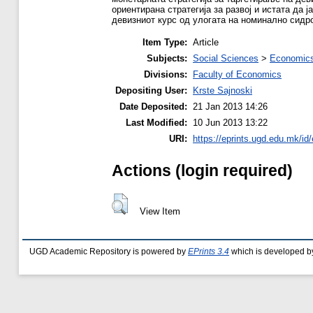
ориентирана стратегија за развој и истата да 
девизниот курс од улогата на номинално сидр
Item Type:
Article
Subjects:
Social Sciences
>
Economics
Divisions:
Faculty of Economics
Depositing User:
Krste Sajnoski
Date Deposited:
21 Jan 2013 14:26
Last Modified:
10 Jun 2013 13:22
URI:
https://eprints.ugd.edu.mk/id/
Actions (login required)
View Item
UGD Academic Repository is powered by
EPrints 3.4
which is developed b