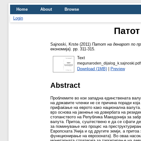
Home
About
Browse
Login
Патот
Sajnoski, Krste
(2011)
Патот на денарот по п
економија). pp. 311-315.
Text
megunaroden_dijalog_k.sajnoski.pdf
Download (1MB)
|
Preview
Abstract
Проблемите во кои западна единствената вал
на државите членки не се причина поради која
прифаќање на еврото како национална валута.
врз основа на јакнење на довербата на резиде
стопанството на Република Македонија за забр
валута. Притоа, суштествено е да се сфати де
за поминување низ процес на преструктурирање
Европската Унија и од другите земји, а прито
функционирање на еврозоната). Во оваа насока
монетарната стратегија за таргетирање на дев