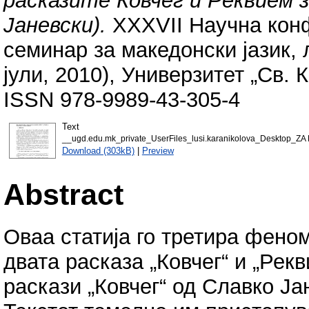
расказите Ковчег и Реквием 
Јаневски).
XXXVII Научна конф
семинар за македонски јазик, 
јули, 2010), Универзитет „Св. 
ISSN 978-9989-43-305-4
Text
__ugd.edu.mk_private_UserFiles_lusi.karanikolova_Des
Download (303kB)
|
Preview
Abstract
Оваа статија го третира феном
двата расказа „Ковчег“ и „Рек
раскази „Ковчег“ од Славко Ја