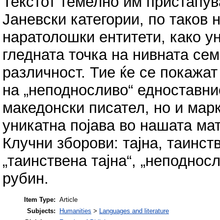
Текстот темелно им пристапува
Јаневски категории, по таков
наратолошки ентитети, како у
гледната точка на нивната се
различност. Тие ќе се покажат 
на „неподносливо“ едноставни
македонски писател, но и марк
уникатна појава во нашата ма
Клучни зборови: тајна, таинств
„таинствена тајна“, „неподносл
рубин.
Item Type:
Article
Subjects:
Humanities
>
Languages and literature