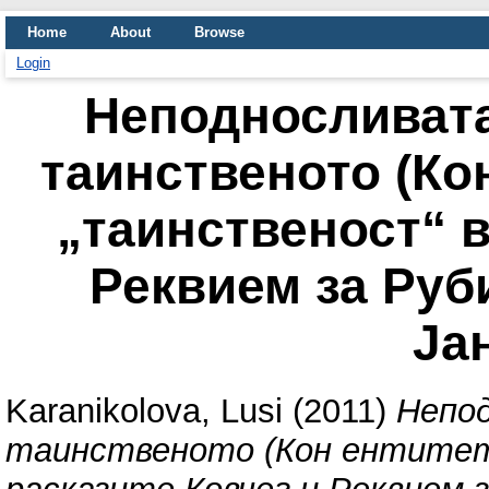
Home
About
Browse
Login
Неподносливата
таинственото (Кон
„таинственост“ в
Реквием за Руб
Ја
Karanikolova, Lusi
(2011)
Непод
таинственото (Кон ентитети