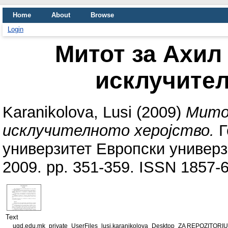
Home
About
Browse
Login
Митот за Ахил
исклучител
Karanikolova, Lusi
(2009)
Мито
исклучителното херојство.
Г
универзитет Европски универз
2009. pp. 351-359. ISSN 1857-
Text
__ugd.edu.mk_private_UserFiles_lusi.karanikolova_Desktop_ZA REPO