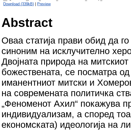
Download (339kB)
|
Preview
Abstract
Оваа статија прави обид да г
синоним на исклучително херо
Двојната природа на митскиот
божествената, се посматра од 
иманентниот митски и Хомеров
на современата политичка ств
„Феноменот Ахил“ покажува пр
индивидуализам, а според тоа 
економската) идеологија на л