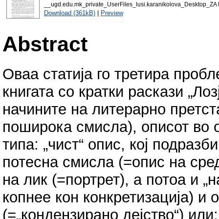
__ugd.edu.mk_private_UserFiles_lusi.karanikolova_Desk
Download (361kB)
|
Preview
Abstract
Оваа статија го третира проб
книгата со кратки раскази „Ло
начините на литерарно претста
поширока смисла), описот во 
типа: „чист“ опис, кој подразб
потесна смисла (=опис на сре
на лик (=портрет), а потоа и „
копнее кон конкретизација) и 
(=„кондензирано дејство“) или