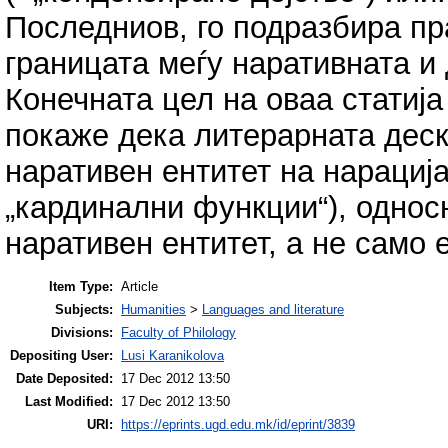
Последниов, го подразбира пр
границата меѓу наративната и
Конечната цел на оваа статија
покаже дека литерарната деск
наративен ентитет на нарација
„кардинални функции“), однос
наративен ентитет, a не само 
Item Type:
Article
Subjects:
Humanities
>
Languages and literature
Divisions:
Faculty of Philology
Depositing User:
Lusi Karanikolova
Date Deposited:
17 Dec 2012 13:50
Last Modified:
17 Dec 2012 13:50
URI:
https://eprints.ugd.edu.mk/id/eprint/3839