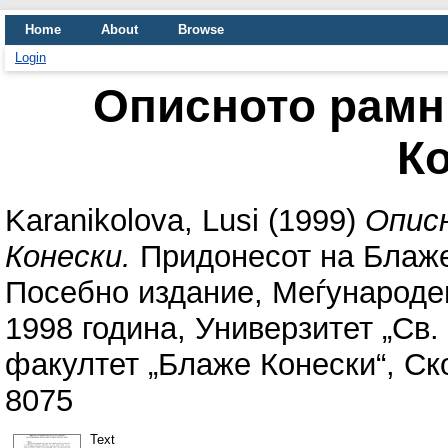
Home
About
Browse
Login
Описното рамн
К
Karanikolova, Lusi
(1999)
Опис
Конески.
Придонесот на Блаже
Посебно издание, Меѓународен
1998 година, Универзитет „Св
факултет „Блаже Конески“, Ско
8075
Text