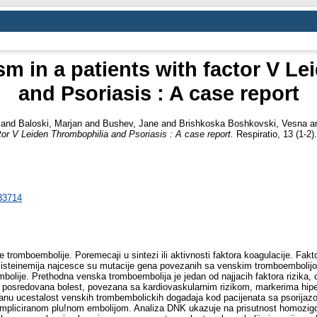
m in a patients with factor V Le
and Psoriasis : A case report
and
Baloski, Marjan
and
Bushev, Jane
and
Brishkoska Boshkovski, Vesna
a
or V Leiden Thrombophilia and Psoriasis : A case report.
Respiratio, 13 (1-2
/33714
ke tromboembolije. Poremecaji u sintezi ili aktivnosti faktora koagulacije. Fak
omocisteinemija najcesce su mutacije gena povezanih sa venskim tromboembolijo
olije. Prethodna venska tromboembolija je jedan od najjacih faktora rizika, c
posredovana bolest, povezana sa kardiovaskularnim rizikom, markerima hipe
anu ucestalost venskih trombembolickih dogadaja kod pacijenata sa psorijaz
ompliciranom plu!nom embolijom. Analiza DNK ukazuje na prisutnost homozig