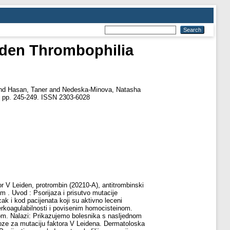
iden Thrombophilia
nd
Hasan, Taner
and
Nedeska-Minova, Natasha
). pp. 245-249. ISSN 2303-6028
tor V Leiden, protrombin (20210-A), antitrombinski
m . Uvod : Psorijaza i prisutvo mutacije
ak i kod pacijenata koji su aktivno leceni
rkoagulabilnosti i povisenim homocisteinom.
om. Nalazi: Prikazujemo bolesnika s nasljednom
oze za mutaciju faktora V Leidena. Dermatoloska