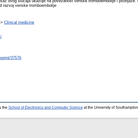
rikaz ovog slucaja ukazuje na povezanost venske tromboembolije i psorijaze. 
od razvoj venske tromboembolije
>
Clinical medicine
i
/eprint/37576
y the
School of Electronics and Computer Science
at the University of Southampton