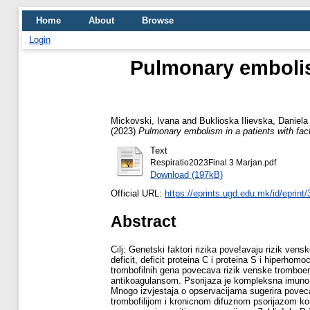
Home
About
Browse
Login
Pulmonary embolis
Mickovski, Ivana
and
Buklioska Ilievska, Daniela
(2023)
Pulmonary embolism in a patients with fact
Text
Respiratio2023Final 3 Marjan.pdf
Download (197kB)
Official URL:
https://eprints.ugd.edu.mk/id/eprint
Abstract
Cilj: Genetski faktori rizika pove!avaju rizik vens
deficit, deficit proteina C i proteina S i hiperh
trombofilnih gena povecava rizik venske tromboemb
antikoagulansom. Psorijaza je kompleksna imuno 
Mnogo izvjestaja o opservacijama sugerira povec
trombofilijom i kronicnom difuznom psorijazom k