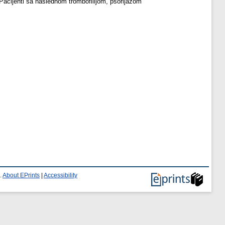
Pacijenti sa naslednom trombofilijom, psorijazom
.
About EPrints
|
Accessibility