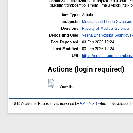
anamneza je pozitivna na psorijazu. Zaklju!ak: P
I plucnim tromboembolizmom, imaju visoki rizik 
Item Type:
Article
Subjects:
Medical and Health Sciences
Divisions:
Faculty of Medical Science
Depositing User:
Vesna Brishkoska Boshkovsk
Date Deposited:
03 Feb 2026 12:24
Last Modified:
03 Feb 2026 12:24
URI:
https://eprints.ugd.edu.mk/id
Actions (login required)
View Item
UGD Academic Repository is powered by
EPrints 3.4
which is developed b