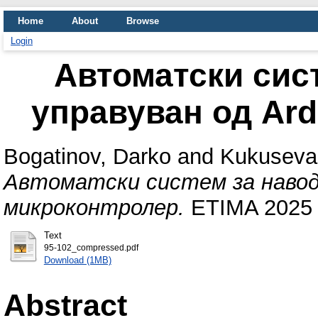
Home
About
Browse
Login
Автоматски сис
управуван од Ar
Bogatinov, Darko
and
Kukuseva
Автоматски систем за наводн
микроконтролер.
ETIMA 2025 Th
Text
95-102_compressed.pdf
Download (1MB)
Abstract