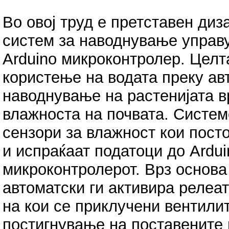
Во овој труд е претставен диз
систем за наводнување управ
Arduino микроконтролер. Целт
користење на водата преку ав
наводнување на растенијата в
влажноста на почвата. Систем
сензори за влажност кои посто
и испраќаат податоци до Ardui
микроконтролерот. Врз основа
автоматски ги активира релеа
на кои се приклучени вентили
постигнување на поставените