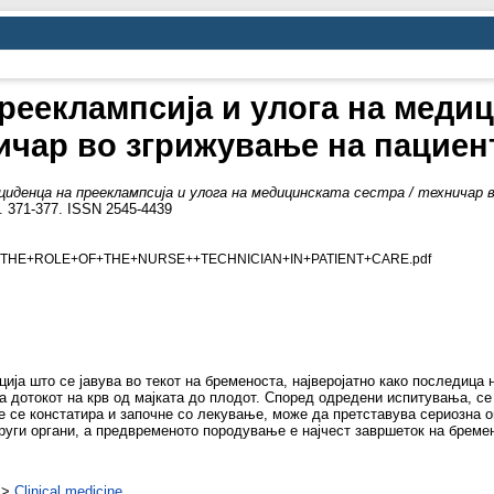
ееклампсија и улога на медиц
ичар во згрижување на пациен
циденца на прееклампсија и улога на медицинската сестра / техничар
 pp. 371-377. ISSN 2545-4439
THE+ROLE+OF+THE+NURSE++TECHNICIAN+IN+PATIENT+CARE.pdf
ија што се јавува во текот на бременоста, најверојатно како последица
 дотокот на крв од мајката до плодот. Според одредени испитувања, се 
 се констатира и започне со лекување, може да претставува сериозна о
руги органи, а предвременото породување е најчест завршеток на бреме
>
Clinical medicine