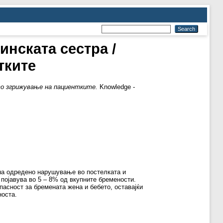
инската сестра /
тките
 во згрижување на пациентките.
Knowledge -
 на одредено нарушување во постелката и
појавува во 5 – 8% од вкупните бремености.
пасност за бремената жена и бебето, оставајќи
носта.