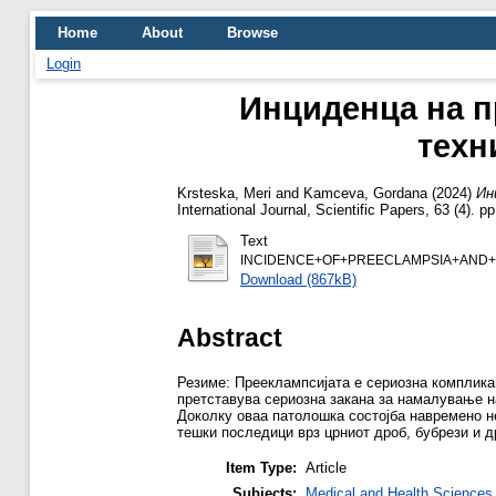
Home
About
Browse
Login
Инциденца на пр
техн
Krsteska, Meri
and
Kamceva, Gordana
(2024)
Ин
International Journal, Scientific Papers, 63 (4).
Text
INCIDENCE+OF+PREECLAMPSIA+AND+
Download (867kB)
Abstract
Резиме: Прееклампсијата е сериозна компликац
претставува сериозна закана за намалување на
Доколку оваа патолошка состојба навремено не
тешки последици врз црниот дроб, бубрези и д
Item Type:
Article
Subjects:
Medical and Health Sciences