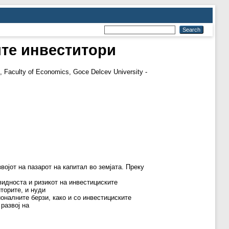
ите инвеститори
 Faculty of Economics, Goce Delcev University -
војот на пазарот на капитал во земјата. Преку
видноста и ризикот на инвестициските
торите, и нуди
оналните берзи, како и со инвестициските
развој на