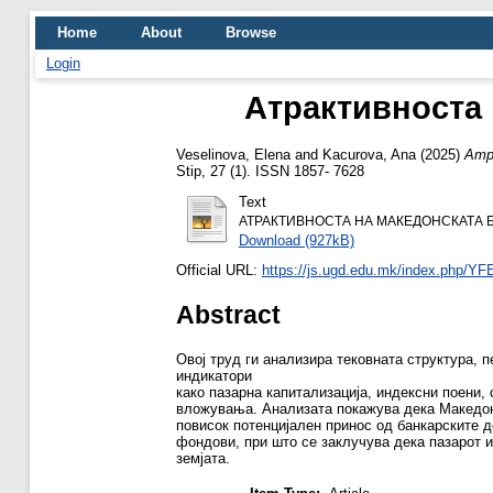
Home
About
Browse
Login
Атрактивноста 
Veselinova, Elena
and
Kacurova, Ana
(2025)
Атр
Stip, 27 (1). ISSN 1857- 7628
Text
АТРАКТИВНОСТА НА МАКЕДОНСКАТА Б
Download (927kB)
Official URL:
https://js.ugd.edu.mk/index.php/YF
Abstract
Овој труд ги анализира тековната структура, 
индикатори
како пазарна капитализација, индексни поени, 
вложувања. Анализата покажува дека Македонс
повисок потенцијален принос од банкарските д
фондови, при што се заклучува дека пазарот и
земјата.