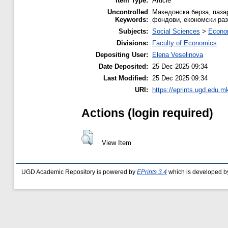
Item Type:
Article
Uncontrolled
Македонска берза, паза
Keywords:
фондови, економски раз
Subjects:
Social Sciences
>
Econo
Divisions:
Faculty of Economics
Depositing User:
Elena Veselinova
Date Deposited:
25 Dec 2025 09:34
Last Modified:
25 Dec 2025 09:34
URI:
https://eprints.ugd.edu.mk
Actions (login required)
View Item
UGD Academic Repository is powered by
EPrints 3.4
which is developed b