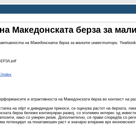
на Македонската берза за мал
активноста на Македонската берза за малите инвеститори.
Yearbook,
ЕРЗА.pdf
E/index
перформансите и атрактивноста на Македонската берза во контекст на раз
стапка на обрт и дивидендни приноси, се оценува растот на берзата, лик
ката берза бележи континуиран развој, со зголемен интерес од инвести
епозити, иако со умерен ризик. Дополнително, се прави споредба со реги
ма потенцијал за понатамошен раст и значајно влијание врз економскиот 