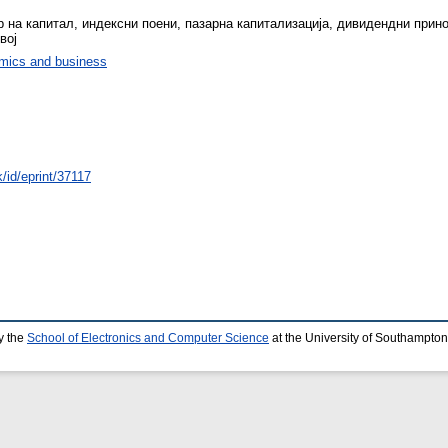
р на капитал, индексни поени, пазарна капитализација, дивидендни прино
вој
mics and business
/id/eprint/37117
y the
School of Electronics and Computer Science
at the University of Southampton