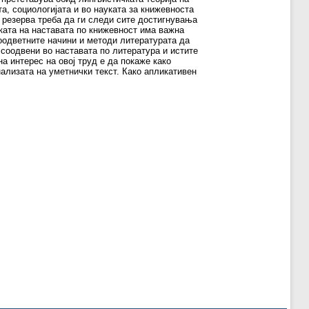
, социологијата и во науката за книжевноста
з резерва треба да ги следи сите достигнувања
ката на наставата по книжевност има важна
соодветните начини и методи литературата да
јсоодвени во наставата по литература и истите
а интерес на овој труд е да покаже како
нализата на уметнички текст. Како апликативен