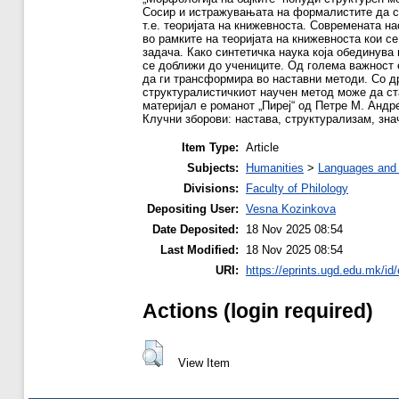
Сосир и истражувањата на формалистите да се
т.е. теоријата на книжевноста. Современата н
во рамките на теоријата на книжевноста кои с
задача. Како синтетичка наука која обединува
се доближи до учениците. Од голема важност е
да ги трансформира во наставни методи. Со др
структуралистичкиот научен метод може да ста
материјал е романот „Пиреј“ од Петре М. Андр
Клучни зборови: настава, структурализам, зна
Item Type:
Article
Subjects:
Humanities
>
Languages and l
Divisions:
Faculty of Philology
Depositing User:
Vesna Kozinkova
Date Deposited:
18 Nov 2025 08:54
Last Modified:
18 Nov 2025 08:54
URI:
https://eprints.ugd.edu.mk/id
Actions (login required)
View Item