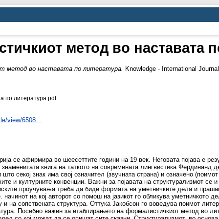
стичкиот метод во наставата п
т метод во наставата по литература.
Knowledge - International Journal
а по литература.pdf
cle/view/6508...
ија се афирмира во шеесеттите години на 19 век. Неговата појава е рез
знаменитата книга на таткото на современата лингвистика Фердинанд де
 што секој знак има свој означител (звучната страна) и означено (поимот
ките и културните конвенции. Важни за појавата на структурализмот се
иските проучувања треба да биде формата на уметничките дела и праша
е. начинот на кој авторот со помош на јазикот го обликува уметничкото де
у и на сопствената структура. Оттука Јакобсон го воведува поимот литера
тура. Посебно важен за етаблирањето на формалистичкиот метод во лите
одел со кој можат да се опишат сите сказни. Структурализмот, во основа