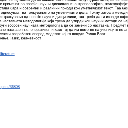
 применат во повеќе научни дисциплини: антропологијата, психолофијата
астава бара и совремни и различни приоди кон уметничкиот текст. Таа бе
е однесуваат на толкувањето на уметничките дела. Токму затоа и методи
 истражувања од повеќе научни дисциплини, таа треба да ги изнајде нај
 наставната методологија која треба да утврди кои научни методи се на
уги зборови научната методологија да се замени со наставна. Предмет н
не наставен т.е. оперативен и како тој да им помогне на учениците во а
еевски разработен според моделот кој го понуди Ролан Барт.
чење, јазик, книжевност
iterature
/eprint/36808