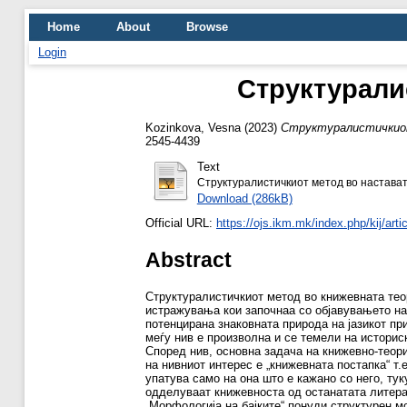
Home
About
Browse
Login
Структурали
Kozinkova, Vesna
(2023)
Структуралистичкио
2545-4439
Text
Структуралистичкиот метод во настават
Download (286kB)
Official URL:
https://ojs.ikm.mk/index.php/kij/arti
Abstract
Структуралистичкиот метод во книжевната теор
истражувања кои започнаа со објавувањето на 
потенцирана знаковната природа на јазикот при
меѓу нив е произволна и се темели на историс
Според нив, основна задача на книжевно-теор
на нивниот интерес е „книжевната постапка“ т.
упатува само на она што е кажано со него, тук
одделуваат книжевноста од останатата литера
„Морфологија на бајките“ понуди структурен м