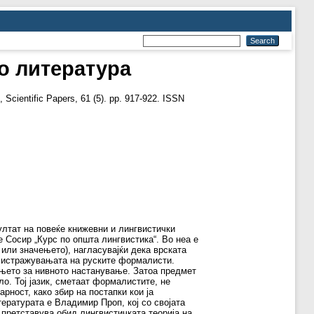
о литература
, Scientific Papers, 61 (5). pp. 917-922. ISSN
ултат на повеќе книжевни и лингвистички
 Сосир „Курс по општа лингвистика“. Во неа е
 или значењето), нагласувајќи дека врската
 и истражувањата на руските формалисти.
њето за нивното настанување. Затоа предмет
ло. Тој јазик, сметаат формалистите, не
рност, како збир на постапки кои ја
ратурата е Владимир Проп, кој со својата
 претставува обид лингвистичката теорија на