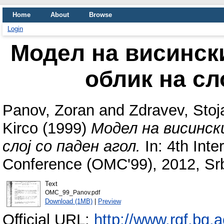
Home
About
Browse
Login
Модел на висински
облик на сл
Panov, Zoran
and
Zdravev, Stoj
Kirco
(1999)
Модел на висински
слој со паден агол.
In: 4th Inte
Conference (OMC'99), 2012, Srb
Text
OMC_99_Panov.pdf
Download (1MB)
|
Preview
Official URL:
http://www.rgf.bg.