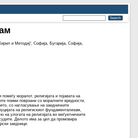
зам
Кирил и Методиј“, Софија, Бугарија, Софија,
помеѓу моралот, религијата и појавата на
ите поими поврзани со моралните вредности,
ето, со нагласување на заедничките
олуцијата на религискиот фундаментализам,
о на улогата на религијата во меѓуетничките
судите. Делото има за цел да промовира
рски заедници.