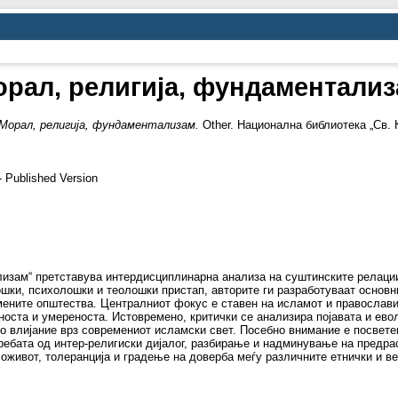
рал, религија, фундаментали
Морал, религија, фундаментализам.
Other. Национална библиотека „Св. 
 Published Version
изам“ претставува интердисциплинарна анализа на суштинските релации 
ки, психолошки и теолошки пристап, авторите ги разработуваат основн
мените општества. Централниот фокус е ставен на исламот и православи
носта и умереноста. Истовремено, критички се анализира појавата и ев
о влијание врз современиот исламски свет. Посебно внимание е посветен
требата од интер-религиски дијалог, разбирање и надминување на предра
оживот, толеранција и градење на доверба меѓу различните етнички и ве