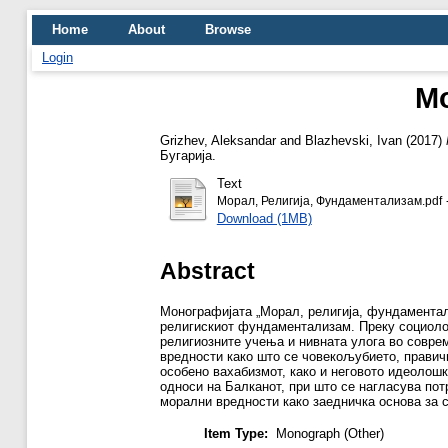
Home
About
Browse
Login
Мо
Grizhev, Aleksandar
and
Blazhevski, Ivan
(2017)
Бугарија.
Text
-
Морал, Религија, Фундаментализам.pdf
Download (1MB)
Abstract
Монографијата „Морал, религија, фундаментал
религискиот фундаментализам. Преку социолош
религиозните учења и нивната улога во совре
вредности како што се човекољубието, правич
особено вахабизмот, како и неговото идеолошк
односи на Балканот, при што се нагласува по
морални вредности како заедничка основа за с
Item Type:
Monograph (Other)