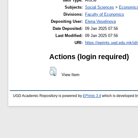
Item Type:
Article
Subjects:
Social Sciences
>
Economics
Divisions:
Faculty of Economics
Depositing User:
Elena Veselinova
Date Deposited:
09 Jan 2025 07:56
Last Modified:
09 Jan 2025 07:56
URI:
https://eprints.ugd.edu.mk/id
Actions (login required)
View Item
UGD Academic Repository is powered by
EPrints 3.4
which is developed b