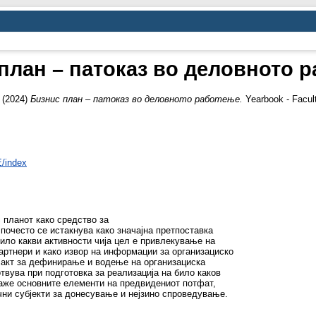
план – патоказ во деловното 
(2024)
Бизнис план – патоказ во деловното работење.
Yearbook - Facul
E/index
с планот како средство за
 почесто се истакнува како значајна претпоставка
ило какви активности чија цел е привлекување на
артнери и како извор на информации за организациско
 акт за дефинирање и водење на организациска
отвува при подготовка за реализација на било каков
каже основните елементи на предвидениот потфат,
чни субјекти за донесување и нејзино спроведување.