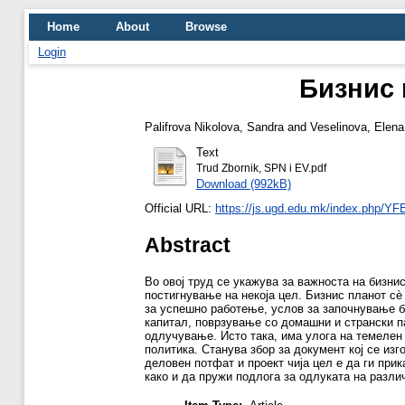
Home
About
Browse
Login
Бизнис 
Palifrova Nikolova, Sandra
and
Veselinova, Elena
Text
Trud Zbornik, SPN i EV.pdf
Download (992kB)
Official URL:
https://js.ugd.edu.mk/index.php/YF
Abstract
Во овој труд се укажува за важноста на бизни
постигнување на некоја цел. Бизнис планот сѐ
за успешно работење, услов за започнување б
капитал, поврзување со домашни и странски п
одлучување. Исто така, има улога на темелен
политика. Станува збор за документ кој се изг
деловен потфат и проект чија цел е да ги при
како и да пружи подлога за одлуката на разли