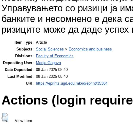
Управувањето со ризици ја им
банките и несомнено е дека 
ризиците може да даде успех 
Item Type:
Article
Subjects:
Social Sciences
>
Economics and business
Divisions:
Faculty of Economics
Depositing User:
Marija Gogova
Date Deposited:
08 Jan 2025 08:40
Last Modified:
08 Jan 2025 08:40
URI:
https://eprints.ugd.edu.mk/id/eprint/35384
Actions (login require
View Item