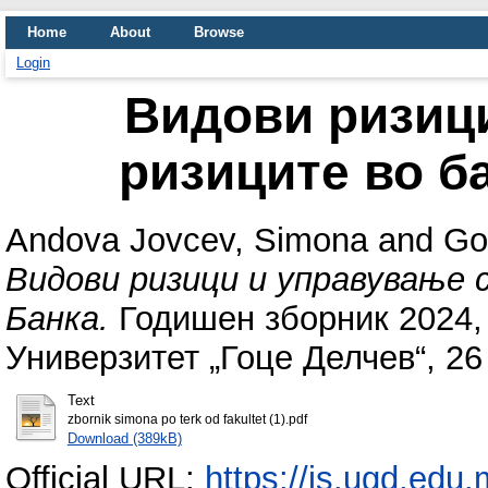
Home
About
Browse
Login
Видови ризиц
ризиците во б
Andova Jovcev, Simona
and
Go
Видови ризици и управување 
Банка.
Годишен зборник 2024, 
Универзитет „Гоце Делчев“, 26
Text
zbornik simona po terk od fakultet (1).pdf
Download (389kB)
Official URL:
https://js.ugd.edu.