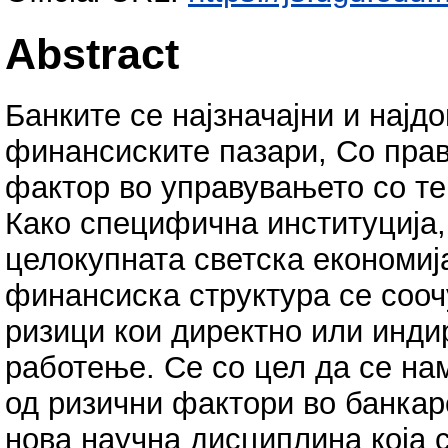
Abstract
Банките се најзначајни и најд
финансиските пазари, Со прав
фактор во управувањето со те
Како специфична институција,
целокупната светска економиј
финансиска структура се сооч
ризици кои директно или инди
работење. Се со цел да се на
од ризични фактори во банкар
нова научна дисциплина која 