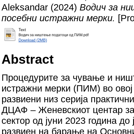
Aleksandar
(2024)
Водич за н
посебни истражни мерки.
[Pro
Text
Водич за ништење податоци од ПИМ.pdf
Download (2MB)
Abstract
Процедурите за чување и ниш
истражни мерки (ПИМ) во овој
развиени низ серија практичн
ДЦАФ – Женевскиот центар за
сектор од јуни 2023 година до
развиен на барање на Основни