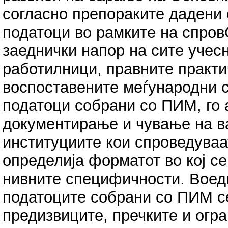
согласно препораките дадени 
податоци во рамките на спров
заеднички напор на сите учес
работилници, правните практи
воспоставените меѓународни 
податоци собрани со ПИМ, го
документирање и чување на ва
институциите кои спроведуваа
определија форматот во кој с
нивните специфичности. Воедн
податоците собрани со ПИМ с
предизвиците, пречките и огр