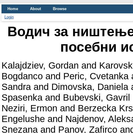
Home
About
Browse
Login
Водич за ништење
посебни и
Kalajdziev, Gordan
and
Karovsk
Bogdanco
and
Peric, Cvetanka
Sandra
and
Dimovska, Daniela
Spasenka
and
Bubevski, Gavril
Neziri, Ermon
and
Berzecka Krs
Engelushe
and
Najdenov, Aleks
Snezana
and
Panov, Zafirco
an