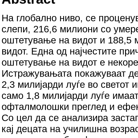
На глобално ниво, се процену
слепи, 216,6 милиони со умер
оштетување на видот и 188,5
видот. Една од најчестите при
оштетување на видот е некор
Истражувањата покажуваат д
2,3 милијарди луѓе во светот
само 1,8 милијарди луѓе имаа
офталмолошки преглед и ефек
Со цел да се анализира заста
кај децата на училишна возрас