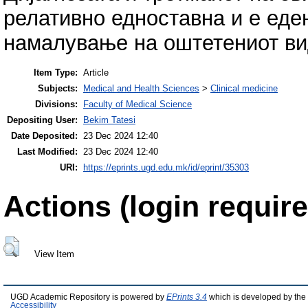
релативно едноставна и е еден
намалување на оштетениот ви
Item Type:
Article
Subjects:
Medical and Health Sciences
>
Clinical medicine
Divisions:
Faculty of Medical Science
Depositing User:
Bekim Tatesi
Date Deposited:
23 Dec 2024 12:40
Last Modified:
23 Dec 2024 12:40
URI:
https://eprints.ugd.edu.mk/id/eprint/35303
Actions (login require
View Item
UGD Academic Repository is powered by
EPrints 3.4
which is developed by the
Accessibility