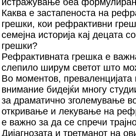
истражување беа формулиран
Каква е застапеноста на рефр
грешки, кои рефрактивни греш
семејна историја кај децата с
грешки?
Рефрактивната грешка е важн
слепило ширум светот што мож
Во моментов, преваленцијата 
внимание бидејќи многу студи
за драматично зголемување во
откривање и лекување на реф
е важно за да се спречи трајн
Дијагнозата и третманот на ов