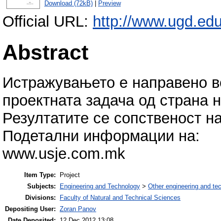
Download (72kB)
|
Preview
Official URL:
http://www.ugd.ed
Abstract
Истражувањето е направено в
проектната задача од страна н
Резултатите се сопственост н
Подетални информации на:
www.usje.com.mk
Item Type:
Project
Subjects:
Engineering and Technology
>
Other engineering and te
Divisions:
Faculty of Natural and Technical Sciences
Depositing User:
Zoran Panov
Date Deposited:
12 Dec 2012 13:08