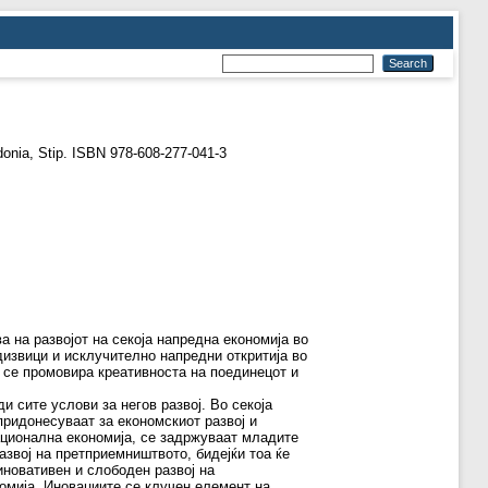
donia, Stip. ISBN 978-608-277-041-3
 на развојот на секоја напредна економија во
дизвици и исклучително напредни откритија во
 се промовира креативноста на поединецот и
 сите услови за негов развој. Во секоја
придонесуваат за економскиот развој и
национална економија, се задржуваат младите
азвој на претприемништвото, бидејќи тоа ќе
иновативен и слободен развој на
номија. Иновациите се клучен елемент на