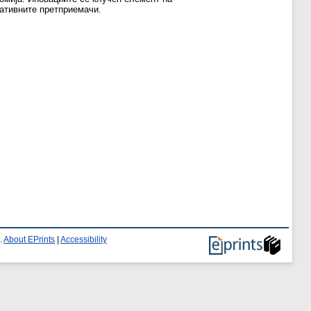
вативните претприемачи.
.
About EPrints
|
Accessibility