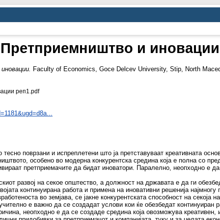
Претприемништво и иновации
иновации.
Faculty of Economics, Goce Delcev University, Stip, North Mace
ации реп1.pdf
id=1181&ugd=d8a...
тесно поврзани и испреплетени што ја претставуваат креативната основа
ништвото, особено во модерна конкурентска средина која е полна со пре
тивираат претприемачите да бидат иноватори. Паралелно, неопходно е да
иот развој на секое општество, а должност на државата е да ги обезбеди
својата континуирана работа и примена на иновативни решенија најмногу 
работеноста во земјава, се јакне конкурентската способност на секоја 
учително е важно да се создадат услови кои ќе обезбедат континуиран р
ричина, неопходно е да се создаде средина која овозможува креативен, 
лични придобивки за претприемачот и компанијата, туку и за целата еко