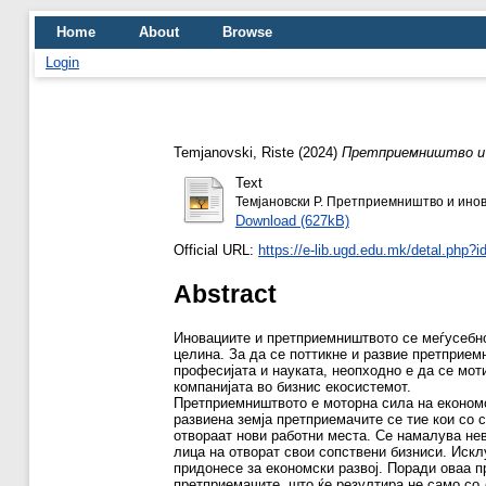
Home
About
Browse
Login
Temjanovski, Riste
(2024)
Претприемништво и 
Text
Темјановски Р. Претприемништво и инов
Download (627kB)
Official URL:
https://e-lib.ugd.edu.mk/detal.php?
Abstract
Иновациите и претприемништвото се меѓусебно 
целина. За да се поттикне и развие претприем
професијата и науката, неопходно е да се мо
компанијата во бизнис екосистемот.
Претприемништвото е моторна сила на економск
развиена земја претприемачите се тие кои со 
отвораат нови работни места. Се намалува нев
лица на отворат свои сопствени бизниси. Искл
придонесе за економски развој. Поради оваа п
претприемачите, што ќе резултира не само со 