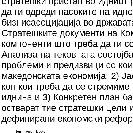
стратешки пристап во идниот 
да ги одреди насоките на идно
бизнисасоцијација во држават
Стратешките документи на Ком
компоненти што треба да ги со
Анализа на тековната состојб
проблеми и предизвици со кои
македонската економија; 2) Ј
кон кои треба да се стремиме
иднина и 3) Конкретен план ба
остварат тие стратешки цели 
дефинирани економски реформ
Item Type:
Book