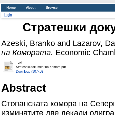
Home
About
Browse
Login
Стратешки док
Azeski, Branko
and
Lazarov, Da
на Комората.
Economic Chambe
Text
Strateshki dokument na Komora.pdf
Download (307kB)
Abstract
Стопанската комора на Северн
изминатите две декади одигра 