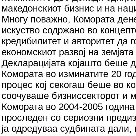
македонскиот бизнис и на нац
Многу поважно, Комората дене
искуство содржано во концепт
кредибилитет и авторитет да г
економскиот развој на земјата
Декларацијата којашто беше д
Комората во изминатите 20 го
процес кој секогаш беше во ко
соочуваше бизниссекторот и м
Комората во 2004-2005 година
проследен со сериозни предиз
ја одредувaа судбината дали,