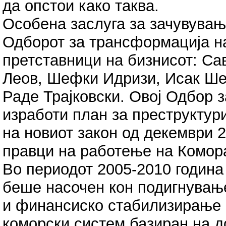
да опстои како таква.
Особена заслуга за зачувувањ
Одборот за трансформација н
претставници на бизнисот: Са
Леов, Шефки Идризи, Исак Шех
Раде Трајковски. Овој Одбор 
изработи план за преструктур
на новиот закон од декември 2
правци на работење на Комор
Во периодот 2005-2010 година
беше насочен кон подигнувањ
и финансиско стабилизирање 
коморски систем базиран на д