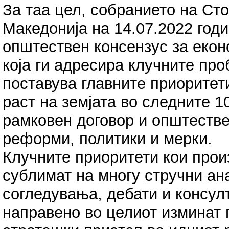
За таа цел, собранието на Ст
Македонија на 14.07.2022 годи
општествен консензус за екон
која ги адресира клучните про
поставува главните приоритет
раст на земјата во следните 1
рамковен договор и општестве
реформи, политики и мерки.
Клучните приоритети кои прои
сублимат на многу стручни ан
согледувања, дебати и консул
направено во целиот изминат 