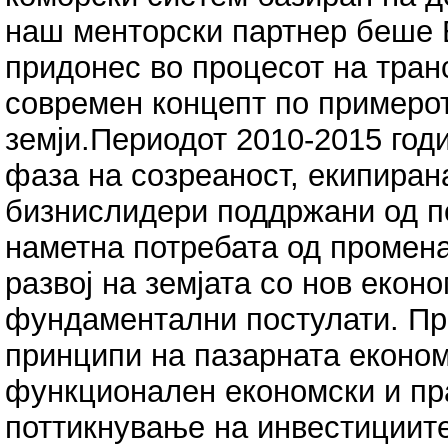
наш менторски партнер беше Б
придонес во процесот на тра
современ концепт по примерот
земји.Периодот 2010-2015 год
фаза на созреаност, екипиран
бизнислидери поддржани од по
наметна потребата од промена
развој на земјата со нов екон
фундаментални постулати. Пр
принципи на пазарната економ
функционален економски и пра
поттикнување на инвестициите