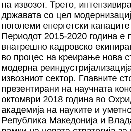
на извозот. Трето, интензиви
државата со цел модернизаци
поголеми енергетски капаците
Периодот 2015-2020 година е 
внатрешно кадровско екипира
во процес на креирање нова ст
модерна реиндустријализација
извозниот сектор. Главните ст
презентирани на научната кон
октомври 2018 година во Охри
академија на науките и уметн
Република Македонија и Влад
рамки на новата стратегија за