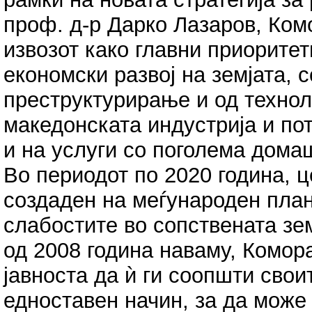
проф. д-р Дарко Лазаров, Комо
извозот како главни приоритет
економски развој на земјата, 
преструктурирање и од техно
македонската индустрија и по
и на услуги со поголема дома
Во периодот по 2020 година, ц
создаден на меѓународен план
слабостите во сопствената зем
од 2008 година наваму, Комор
јавноста да ѝ ги соопшти свои
едноставен начин, за да може 