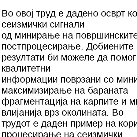
Во овој труд е дадено осврт 
сеизмички сигнали
од минирање на површинските
постпроцесирање. Добиените
резултати би можеле да помог
квалитетни
информации поврзани со мини
максимизирање на бараната
фрагментација на карпите и 
влијанија врз околината. Во
трудот е даден пример на кор
процесирање на сеизмички