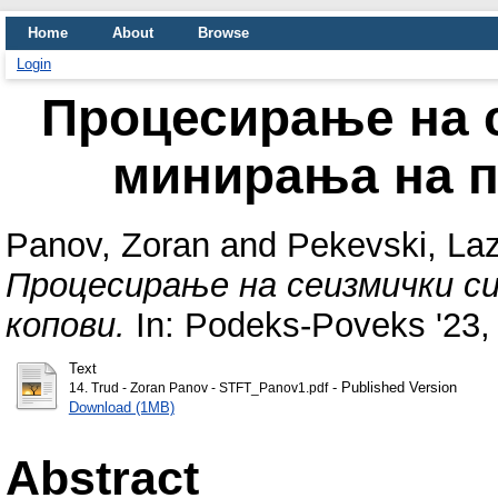
Home
About
Browse
Login
Процесирање на 
минирања на 
Panov, Zoran
and
Pekevski, La
Процесирање на сеизмички с
копови.
In: Podeks-Poveks '23, 
Text
- Published Version
14. Trud - Zoran Panov - STFT_Panov1.pdf
Download (1MB)
Abstract