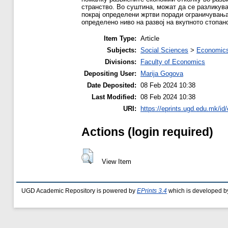
странство. Во суштина, можат да се разликува
покрај определени жртви поради ограничувањат
определено ниво на развој на вкупното стопан
Item Type:
Article
Subjects:
Social Sciences
>
Economics
Divisions:
Faculty of Economics
Depositing User:
Marija Gogova
Date Deposited:
08 Feb 2024 10:38
Last Modified:
08 Feb 2024 10:38
URI:
https://eprints.ugd.edu.mk/id
Actions (login required)
View Item
UGD Academic Repository is powered by
EPrints 3.4
which is developed b