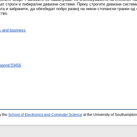
ат строги и либерални девизни системи. Преку строгите девизни системи
а и забраните, да обезбедат побрз развој на некои стопански гранки од
ство.
 and business
/eprint/33456
y the
School of Electronics and Computer Science
at the University of Southampton