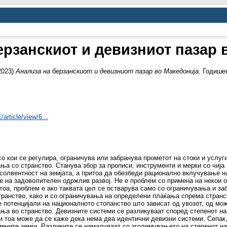
ерзанскиот и девизниот пазар 
2023)
Анализа на берзанскиот и девизниот пазар во Македонија.
Годишен 
article/view/6...
со кои се регулира, ограничува или забранува прометот на стоки и услу
ања со странство. Станува збор за прописи, инструменти и мерки со чиј
есолвентност на земјата, а притоа да обезбеди рационално вклучување 
ње на задоволителен одржлив развој. Не е проблем со примена на некои 
оа, проблем е ако таквата цел се остварува само со ограничувања и забр
анство, како и со ограничувања на определени плаќања спрема странств
е потенцијали на националното стопанство што зависат од увозот, од м
а во странство. Девизните системи се разликуваат според степенот на
ди тоа може да се каже дека нема два идентични девизни системи. Сепак
иените земји. Разликите се намалуваат со зголемувањето на степенот на