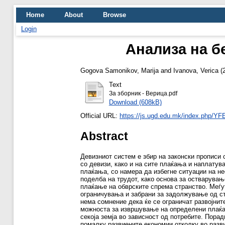
Home
About
Browse
Login
Анализа на б
Gogova Samonikov, Marija
and
Ivanova, Verica
(
Text
За зборник - Верица.pdf
Download (608kB)
Official URL:
https://js.ugd.edu.mk/index.php/YFE/
Abstract
Девизниот систем е збир на законски прописи 
со девизи, како и на сите плаќања и наплатув
плаќања, со намера да избегне ситуации на н
поделба на трудот, како основа за остварува
плаќање на обврските спрема странство. Меѓут
ограничувања и забрани за задолжување од стр
нема сомнение дека ќе се ограничат развојнит
можноста за извршување на определени плаќањ
секоја земја во зависност од потребите. Пора
помалку развиените економии отколку во разв