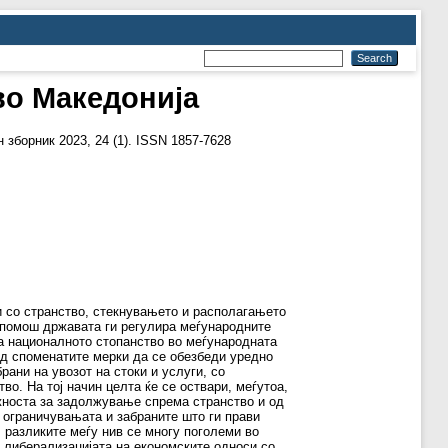
во Македонија
зборник 2023, 24 (1). ISSN 1857-7628
ги со странство, стекнувањето и располагањето
а помош државата ги регулира меѓународните
на националното стопанство во меѓународната
од споменатите мерки да се обезбеди уредно
ани на увозот на стоки и услуги, со
о. На тој начин целта ќе се оствари, меѓутоа,
ожноста за задолжување спрема странство и од
 ограничувањата и забраните што ги прави
, разликите меѓу нив се многу поголеми во
 либерализацијата на економските односи со