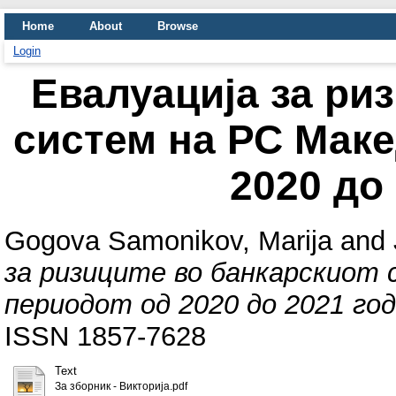
Home
About
Browse
Login
Евалуација за ри
систем на РС Маке
2020 до
Gogova Samonikov, Marija
and
за ризиците во банкарскиот 
периодот од 2020 до 2021 год
ISSN 1857-7628
Text
За зборник - Викторија.pdf