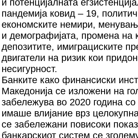
и потенцијалната егзистенциј
пандемија ковид – 19, политич
економските немири, менувањ
и демографијата, промена на 
депозитите, имиграциските пре
двигатели на ризик кои придон
несигурност.
Банките како финансиски инс
Македонија се изложени на гол
забележува во 2020 година со 
имаше влијание врз целокупна
се забележани повисоки пока
банкарскиот систем се зголем