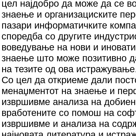
цел најдобро да може да се в
знаење и организациските пе
пазари информатичките компа
споредба со другите индустри
воведување на нови и иновати
знаење што може позитивно д
на тезите од ова истражување
Со цел да откриеме дали пост
менаџментот на знаење и пер
извршивме анализа на добиен
вработените со помош на софт
извршивме и анализа на содр
најновата литература и истра