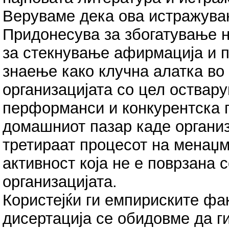
Веруваме дека ова истражува
Придонесува за збогатување н
за стекнување афирмација и 
знаење како клучна алатка в
организацијата со цел оствар
перформанси и конкурентска п
домашниот пазар каде организ
третираат процесот на менаџм
активност која не е поврзана 
организацијата.
Користејќи ги емпириските фак
дисертација се обидовме да г