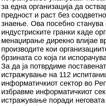
за една организација да оства
предност и раст без соодветн
знаење. Ова посебно станува 
индустриските гранки каде ор
менаџирање дирекно влијае вр
производите кои организациите
брзината со која ги испорачува
За да ја потврдиме поставена
истражување на 112 испитани
информатичкиот сектор во Ре
избравме информатичкиот сект
истражување поради неговата 