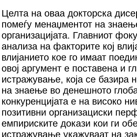
Целта на оваа докторска дисе
помеѓу менаџментот на знаењ
организацијата. Главниот фоку
анализа на факторите кој влиј
влијанието кое го имаат поеди
овој аргумент е поставена и г
истражување, која се базира 
на знаење во денешното глоб
конкуренцијата е на високо ни
позитивни организациски пер
емпириските докази кои ги об
истражување укажуваат на за