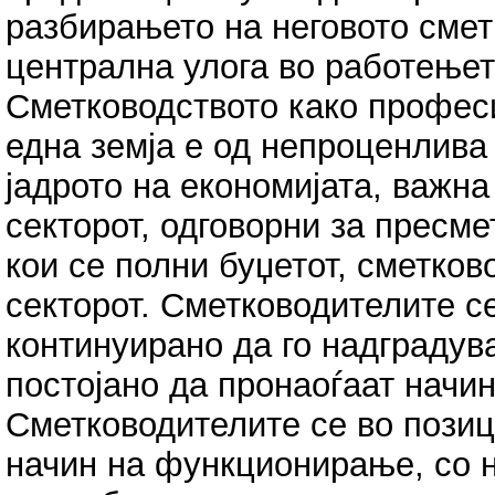
разбирањето на неговото смет
централна улога во работењет
Сметководството како професи
една земја е од непроценливa
јадрото на економијата, важна
секторот, одговорни за пресм
кои се полни буџетот, сметков
секторот. Сметководителите с
континуирано да го надградув
постојано да пронаоѓаат начин
Сметководителите се во позици
начин на функционирање, со 