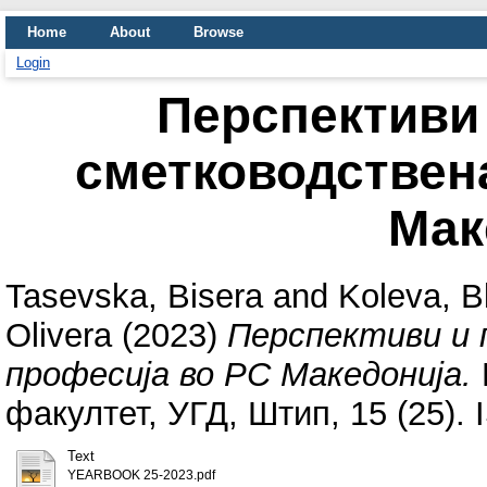
Home
About
Browse
Login
Перспективи
сметководствен
Мак
Tasevska, Bisera
and
Koleva, B
Olivera
(2023)
Перспективи и 
професија во РС Македонија.
факултет, УГД, Штип, 15 (25).
Text
YEARBOOK 25-2023.pdf