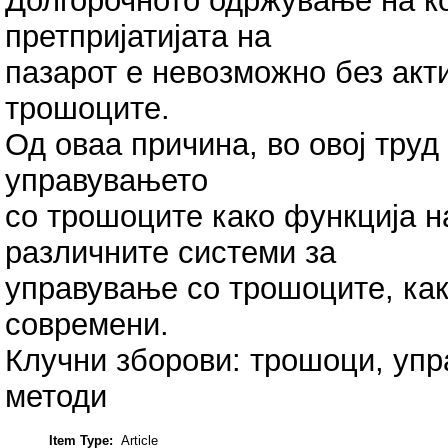
Долгорочното одржување на ко
претпријатијата на
пазарот е невозможно без акт
трошоците.
Од оваа причина, во овој труд
управувањето
со трошоците како функција н
различните системи за
управување со трошоците, как
современи.
Клучни зборови: трошоци, уп
методи
Item Type:
Article