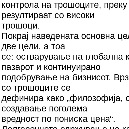
контрола на трошоците, преку
резултираат со високи
трошоци.
Покрај наведената основна це
две цели, а тоа
се: остварување на глобална 
пазарот и континуирано
подобрување на бизнисот. Врз
со трошоците се
дефинира како „филозофија, с
создавање поголема
вредност по пониска цена“.