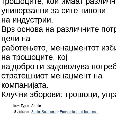
трошоците, кои имаат различни
универзални за сите типови
на индустрии.
Врз основа на различните пот
цели на
работењето, менаџментот изби
на трошоците, кој
најдобро ги задоволува потре
стратешкиот менаџмент на
компанијата.
Клучни зборови: трошоци, упр
Item Type:
Article
Subjects:
Social Sciences
>
Economics and business