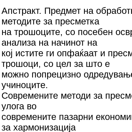
Aпстракт. Предмет на обработк
методите за пресметка
на трошоците, со посебен осв
анализа на начинот на
кој истите ги опфаќаат и пре
трошоци, со цел за што е
можно попрецизно одредување
учиноците.
Современите методи за пресм
улога во
современите пазарни економии
за хармонизација