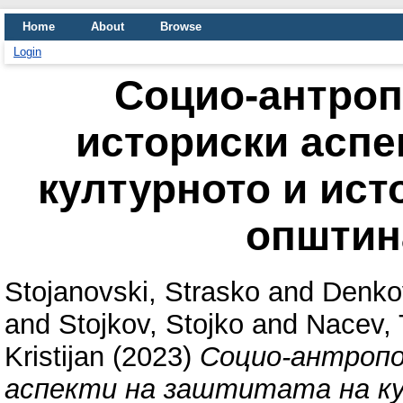
Home
About
Browse
Login
Социо-антроп
историски аспе
културното и ист
општин
Stojanovski, Strasko
and
Denko
and
Stojkov, Stojko
and
Nacev, 
Kristijan
(2023)
Социо-антропо
аспекти на заштитата на к