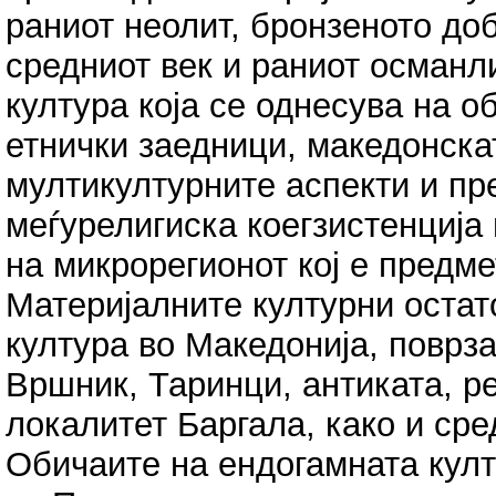
раниот неолит, бронзеното доб
средниот век и раниот османл
култура која се однесува на 
етнички заедници, македонскат
мултикултурните аспекти и пр
меѓурелигиска коегзистенција
на микрорегионот кој е предм
Материјалните културни остат
култура во Македонија, поврз
Вршник, Таринци, антиката, р
локалитет Баргала, како и ср
Обичаите на ендогамната култ