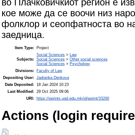
во Плачковичкиот регион е изв
кое може да се воочи низ наро
фолклор и сеопфатноста во на
заедница.
Item Type:
Project
Social Sciences
>
Law
Subjects:
Social Sciences
>
Other social sciences
Social Sciences
>
Psychology
Divisions:
Faculty of Law
Depositing User:
Jadranka Denkova
Date Deposited:
18 Jan 2024 10:23
Last Modified:
29 Oct 2025 09:06
URI:
https://eprints.ugd.edu.mk/id/eprint/33200
Actions (login require