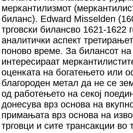
меркантилизмот (меркантилист
биланс). Edward Misselden (16
трговски билансво 1621-1622 г
аналитички аспект третирањет
поново време. За билансот на
интересираат меркантилистите
оценката на богатењето или о
благороден метал да не се зе
од работењето на секој поедин
донесува врз основа на вкупн
примањата врз основа на извоз
трговци и сите трансакции во 