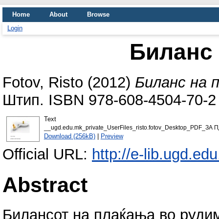
Home
About
Browse
Login
Биланс
Fotov, Risto
(2012)
Биланс на 
Штип. ISBN 978-608-4504-70-2
Text
__ugd.edu.mk_private_UserFiles_risto.fotov_Desktop_PDF_
Download (256kB)
|
Preview
Official URL:
http://e-lib.ugd.e
Abstract
Билансот на плаќања во руди