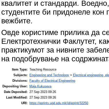
квалитет и стандарди. Воедно
студентите би придонеле кон
вежбите.
Овде користиме прилика да се
Електротехнички Факлутет, ка
практикумот за нивните забеле
на подобрување на содржината
Item Type:
Teaching Resource
Subjects:
Engineering and Technology
>
Electrical engineering, el
Divisions:
Faculty of Electrical Engineering
Depositing User:
Maja Kukuseva
Date Deposited:
27 Sep 2023 09:26
Last Modified:
27 Sep 2023 09:26
URI:
https://eprints.ugd.edu.mk/id/eprint/32250