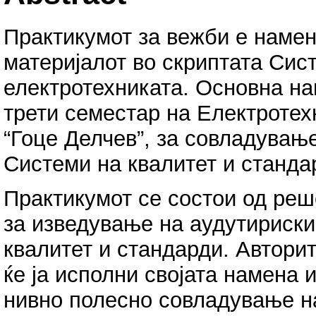
Практикумот за вежби е наме
материјалот во скриптата Сис
електротехниката. Основна на
трети семестар на Електротех
“Гоце Делчев”, за совладувањ
Системи на квалитет и станда
Практикумот се состои од реш
за изведување на аудутириски
квалитет и стандарди. Авторит
ќе ја исполни својата намена 
нивно полесно совладување н