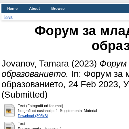
Home
About
Browse
Login
Форум за мла
обра
Jovanov, Tamara
(2023)
Форум 
образованието.
In: Форум за 
образованието, 24 Feb 2023, 
(Submitted)
Text (Fotografii od forumot)
- Supplemental Material
fotografii od nastanot.pdf
Download (396kB)
Text
Презентација - форум.pdf