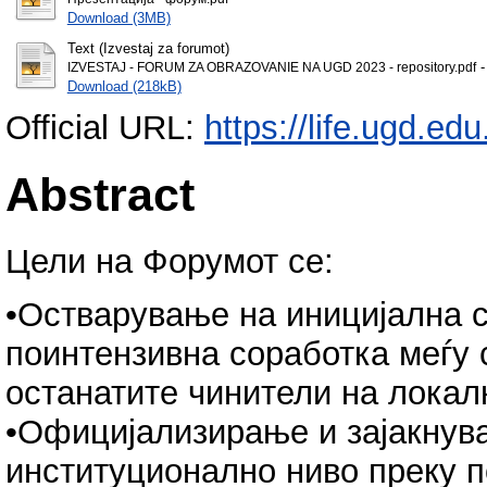
Download (3MB)
Text (Izvestaj za forumot)
-
IZVESTAJ - FORUM ZA OBRAZOVANIE NA UGD 2023 - repository.pdf
Download (218kB)
Official URL:
https://life.ugd.ed
Abstract
Цели на Форумот се:
•Остварување на иницијална 
поинтензивна соработка меѓу 
останатите чинители на локал
•Официјализирање и зајакнув
институционално ниво преку 