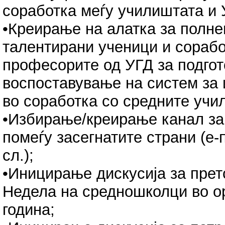
соработка меѓу училиштата и 
•Креирање на алатка за полн
талентирани ученици и сорабо
професорите од УГД за подгото
воспоставување на систем за
во соработка со средните учи
•Избирање/креирање канал за
помеѓу засегнатите страни (е-
сл.);
•Иницирање дискусија за претс
Недела на средношколци во ор
година;