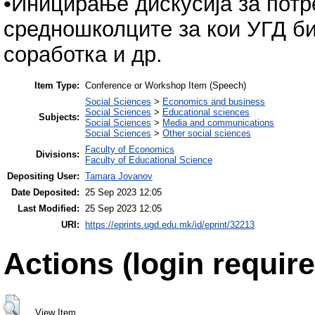
•Иницирање дискусија за потр
средношколците за кои УГД б
соработка и др.
Item Type:
Conference or Workshop Item (Speech)
Social Sciences
>
Economics and business
Social Sciences
>
Educational sciences
Subjects:
Social Sciences
>
Media and communications
Social Sciences
>
Other social sciences
Faculty of Economics
Divisions:
Faculty of Educational Science
Depositing User:
Tamara Jovanov
Date Deposited:
25 Sep 2023 12:05
Last Modified:
25 Sep 2023 12:05
URI:
https://eprints.ugd.edu.mk/id/eprint/32213
Actions (login require
View Item